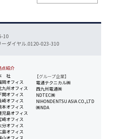
-10
フリーダイヤル.0120-023-310
拠点紹介
本 社
【グループ企業】
福岡オフィス
電通テクニカル㈱
北九州オフィス
西九州電通㈱
下関オフィス
NDTEC㈱
長崎オフィス
NIHONDENTSU ASIA CO.,LTD
熊本オフィス
㈱NDA
鹿児島オフィス
宮崎オフィス
大分オフィス
広島オフィス
福山オフィス