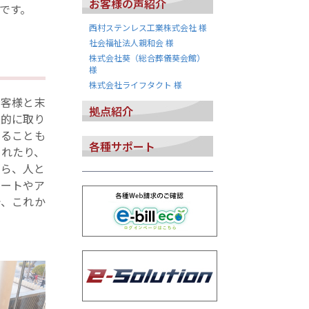
お客様の声紹介
です。
西村ステンレス工業株式会社 様
社会福祉法人親和会 様
株式会社葵（総合葬儀葵会館）
様
株式会社ライフタクト 様
お客様と末
拠点紹介
極的に取り
いることも
各種サポート
くれたり、
がら、人と
ポートやア
で、これか