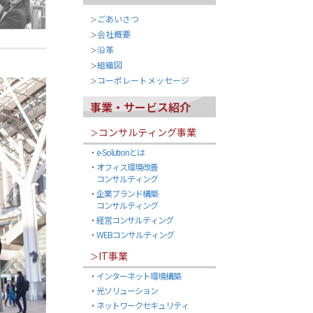
ごあいさつ
＞
会社概要
＞
沿革
＞
組織図
＞
コーポレートメッセージ
＞
事業・サービス紹介
コンサルティング事業
＞
・
e-Solutionとは
・
オフィス環境改善
コンサルティング
・
企業ブランド構築
コンサルティング
・
経営コンサルティング
・
WEBコンサルティング
IT事業
＞
・
インターネット環境構築
・
光ソリューション
・
ネットワークセキュリティ