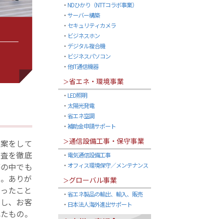
・
NDひかり（NTTコラボ事業）
・
サーバー構築
・
セキュリティカメラ
・
ビジネスホン
・
デジタル複合機
・
ビジネスパソコン
・
他IT通信機器
省エネ・環境事業
＞
・
LED照明
・
太陽光発電
・
省エネ空調
・
補助金申請サポート
通信設備工事・保守事業
＞
提案をして
調査を徹底
・
電気通信設備工事
夢の中でも
・
オフィス環境保守／メンテナンス
た。ありが
グローバル事業
＞
わったこと
・
省エネ製品の輸出、輸入、販売
力し、お客
・
日本法人海外進出サポート
れたもの。