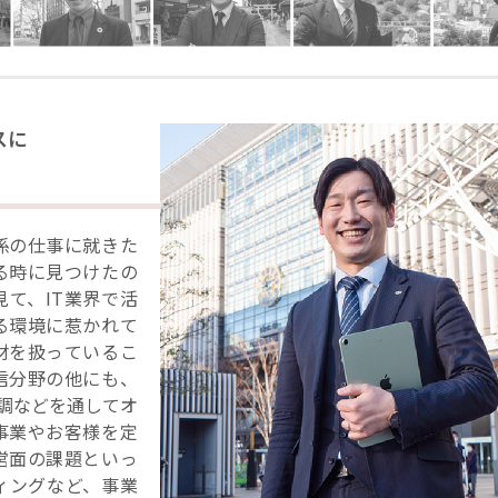
スに
係の仕事に就きた
る時に見つけたの
て、IT業界で活
る環境に惹かれて
材を扱っているこ
信分野の他にも、
空調などを通してオ
事業やお客様を定
営面の課題といっ
ィングなど、事業