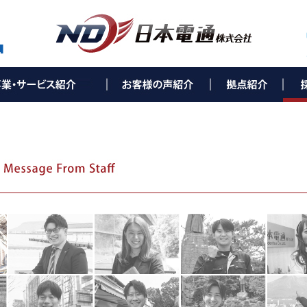
ティング事業(e-Solution)
utionとは
ス環境改善コンサルティング
ンサルティング
ランド構築コンサルティング
コンサルティング
ーネット環境構築
リューション
ワークセキュリティ
かり（NTTコラボ事業）
バー構築
ュリティカメラ
ネスホン
タル複合機
ネスパソコン
T通信機器
ネ・環境事業
照明
光発電
ネ空調
金申請サポート
設備工事・保守事業
通信設備工事
ス環境保守／メンテナンス
ーバル事業
製品の輸出、輸入、販売
人海外進出サポート
▶ 西村ステンレス工業株式会社 様
▶ 社会福祉法人親和会 様
▶ 株式会社葵（総合葬儀葵会館）様
▶ 株式会社ライフタクト 様
▶ 本 社
▶ 福岡オフィス
▶ 北九州オフィス
▶ 下関オフィス
▶ 長崎オフィス
▶ 熊本オフィス
▶ 鹿児島オフィス
▶ 宮崎オフィス
▶ 大分オフィス
▶ 広島オフィス
▶ 福山オフィス
▶ 米子オフィス
▶ 松山オフィス
▶ 高知オフィス
▶ 徳島オフィス
▶ 高松オフィス
▶ NDひかりコラボセン
▶ サポートセンター 福
▶ 
▶ 
▶ 
▶ 
▶ 
▶ 