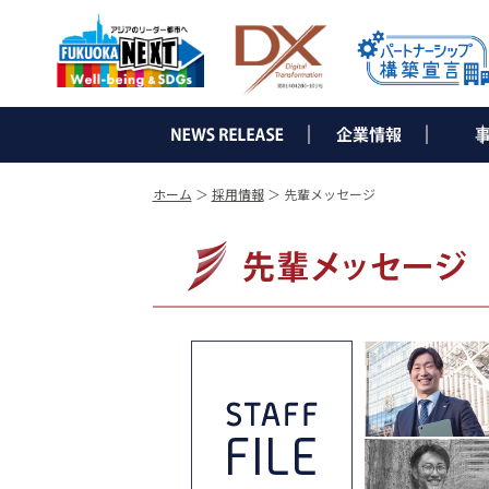
▶ ごあいさつ
▶ 会社概要
▶ 沿革
▶ 組織図
▶ コーポレートメッセージ
▶ コンサル
・e-Sol
・オフィ
・経営コ
・企業ブ
・WEB
▶ IT事業
・インタ
・光ソ
・ネット
・NDひ
・サー
・セキ
・ビジ
・デジ
・ビジ
・他 I
▶ 省エ
・LED
・太陽
・省エ
・補助
▶ 通信
・電気
・オフィ
▶ グロ
・省エネ
・日本法
ホーム
＞
採用情報
＞ 先輩メッセージ