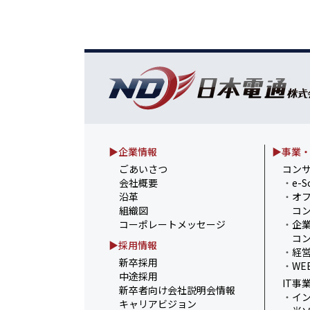
▶企業情報
▶事業
ごあいさつ
コン
会社概要
・
e-S
沿革
・
オ
組織図
コン
コーポレートメッセージ
・
企
コン
▶採用情報
・
経
新卒採用
・
WE
中途採用
IT事
新卒者向け会社説明会情報
・
イ
キャリアビジョン