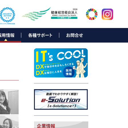
ター
岡
新卒採用募集要項
中途採用募集要項
新卒者向け 会社説明会情報
キャリアビジョン
先輩メッセージ
採用に関するお問合せ
▶ e-Solution（お客様サポート）
▶ データ復旧サービス
▶ e-bill eco
▶ NDひかり with NTT西日本
▶ N Link
▶ D-NEXT
▶ ND-Power
▶ NDでんきNEO
▶ SmartNexus
▶ TeamViewerリモートサポート
▶ ISLonline
企業情報