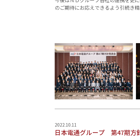
今後はＮＤグループ各社の連携を更に
のご期待にお応えできるよう引続き精
記事：日本電通グ
代表取
2022.10.11
日本電通グループ 第47期方