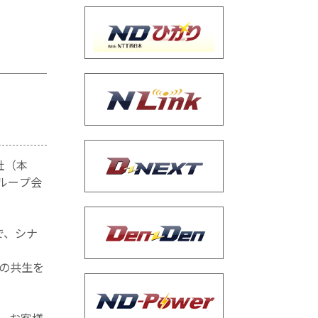
社（本
グループ会
で、シナ
の共生を