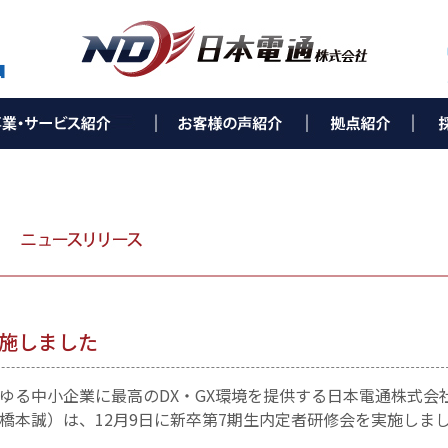
ティング事業(e-Solution)
utionとは
ス環境改善コンサルティング
ンサルティング
ランド構築コンサルティング
コンサルティング
ーネット環境構築
リューション
ワークセキュリティ
かり（NTTコラボ事業）
バー構築
ュリティカメラ
ネスホン
タル複合機
ネスパソコン
T通信機器
ネ・環境事業
照明
光発電
ネ空調
金申請サポート
設備工事・保守事業
通信設備工事
ス環境保守／メンテナンス
ーバル事業
製品の輸出、輸入、販売
人海外進出サポート
▶ 西村ステンレス工業株式会社 様
▶ 社会福祉法人親和会 様
▶ 株式会社葵（総合葬儀葵会館）様
▶ 株式会社ライフタクト 様
▶ 本 社
▶ 福岡オフィス
▶ 北九州オフィス
▶ 下関オフィス
▶ 長崎オフィス
▶ 熊本オフィス
▶ 鹿児島オフィス
▶ 宮崎オフィス
▶ 大分オフィス
▶ 広島オフィス
▶ 福山オフィス
▶ 米子オフィス
▶ 松山オフィス
▶ 高知オフィス
▶ 徳島オフィス
▶ 高松オフィス
▶ NDひかりコラボセン
▶ サポートセンター 福
▶ 
▶ 
▶ 
▶ 
▶ 
▶ 
施しました
ゆる中小企業に最高のDX・GX環境を提供する日本電通株式会
橋本誠）は、12月9日に新卒第7期生内定者研修会を実施しま