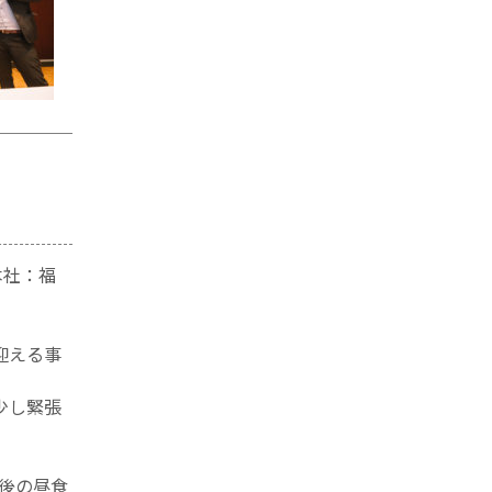
本社：福
迎える事
少し緊張
後の昼食