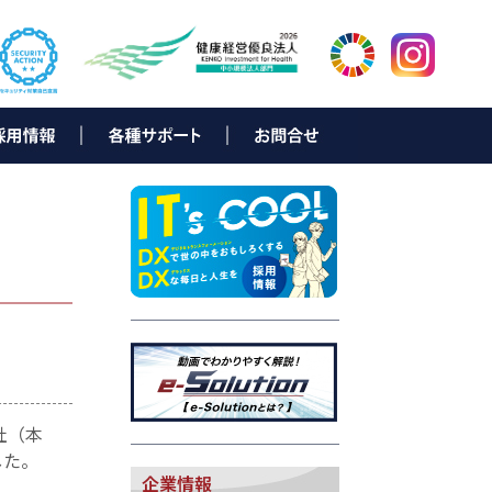
ター
岡
新卒採用募集要項
中途採用募集要項
新卒者向け 会社説明会情報
キャリアビジョン
先輩メッセージ
採用に関するお問合せ
▶ e-Solution（お客様サポート）
▶ データ復旧サービス
▶ e-bill eco
▶ NDひかり with NTT西日本
▶ N Link
▶ D-NEXT
▶ ND-Power
▶ NDでんきNEO
▶ SmartNexus
▶ TeamViewerリモートサポート
▶ ISLonline
社（本
した。
企業情報