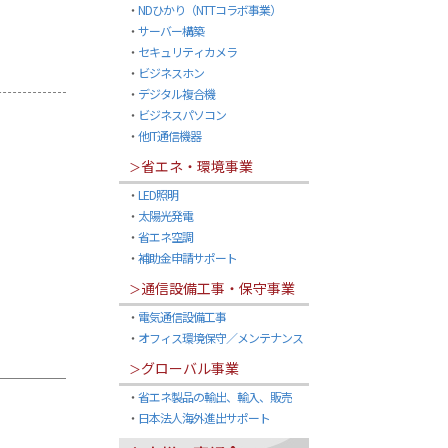
・
NDひかり（NTTコラボ事業）
・
サーバー構築
・
セキュリティカメラ
・
ビジネスホン
・
デジタル複合機
・
ビジネスパソコン
・
他IT通信機器
省エネ・環境事業
＞
・
LED照明
・
太陽光発電
・
省エネ空調
・
補助金申請サポート
通信設備工事・保守事業
＞
・
電気通信設備工事
・
オフィス環境保守／メンテナンス
グローバル事業
＞
・
省エネ製品の輸出、輸入、販売
・
日本法人海外進出サポート