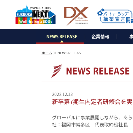
▶ ごあいさつ
▶ 会社概要
▶ 沿革
▶ 組織図
▶ コーポレートメッセージ
▶ コンサル
・e-Sol
・オフィ
・経営コ
・企業ブ
・WEB
▶ IT事業
・インタ
・光ソ
・ネット
・NDひ
・サー
・セキ
・ビジ
・デジ
・ビジ
・他 I
▶ 省エ
・LED
・太陽
・省エ
・補助
▶ 通信
・電気
・オフィ
▶ グロ
・省エネ
・日本法
ホーム
＞ NEWS RELEASE
2022.12.13
新卒第7期生内定者研修会を実
グローバルに事業展開しながら、あら
社：福岡市博多区 代表取締役社長 