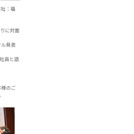
本社：福
ぶりに対面
サル発表
社員と語
客様のご
。