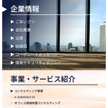
企業情報
2026.04.28
ゴールデンウイークに伴う休業期間のお知らせ
▶
ごあいさつ
2026.04.25
▶
会社概要
徳島オフィス 事務所移転のお知らせ
▶
沿革
2026.04.02
▶
組織図
🌸2026年度 入社式🌸
▶
コーポレートメッセージ
2026.03.09
健康経営優良法人2026に認定 ― 日本電通グループの健康経営への
▶
情報セキュリティポリシー
取り組み
事業・サービス紹介
2026.02.09
「すべての日本企業を世界へ」─ 日本電通株式会社、登録支援機
関として正式認可
▶
コンサルティング事業
2026.01.26
・
e-Solutionとは
知覧幹部研修に行って参りました
・
オフィス環境改善コンサルティング