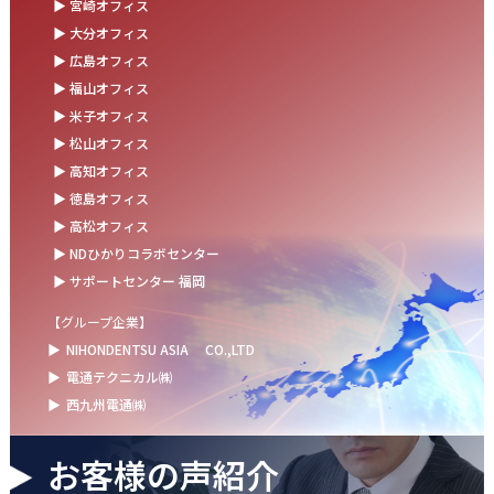
▶ 宮崎オフィス
お盆の休業に伴うお知らせ
▶ 大分オフィス
▶ 広島オフィス
2025.07.11
▶ 福山オフィス
事務部会＆懇親会を開催しました！
▶ 米子オフィス
2025.06.27
▶ 松山オフィス
＼新卒第9期生 辞令交付式を開催しました／
▶ 高知オフィス
▶ 徳島オフィス
2025.06.13
▶ 高松オフィス
ウォーターサーバー設置完了！～健康経営の取組み～
▶ NDひかりコラボセンター
▶ サポートセンター 福岡
【グループ企業】
▶
NIHONDENTSU ASIA
CO.,LTD
▶
電通テクニカル㈱
▶
西九州電通㈱
お客様の声紹介