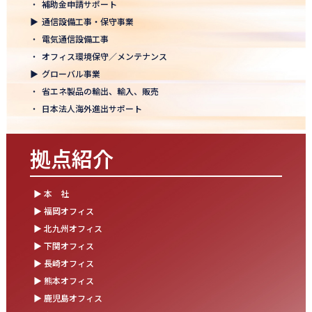
・
補助金申請サポート
結束を深めた2日間！創立50年目の方針発表会を開催！
▶
通信設備工事・保守事業
2025.10.07
・
電気通信設備工事
【日本電通グループ内定式開催】2026年度卒 新卒10期生が本社に
・
オフィス環境保守／メンテナンス
集まりました！
▶
グローバル事業
・
省エネ製品の輸出、輸入、販売
2025.09.11
・
日本法人海外進出サポート
松山オフィスお引っ越し！快適空間にアップグレード✨
2025.09.03
拠点紹介
湯布院保養所をリノベーションし、9月オープン！～社員とご家族
の「心と体のリフレッシュ拠点」に～
▶ 本 社
2025.08.25
▶ 福岡オフィス
松山オフィス 事務所移転のお知らせ
▶ 北九州オフィス
▶ 下関オフィス
2025.08.05
▶ 長崎オフィス
業務効率が劇的に進化！商品ビリンググループにRPAを導入しまし
た
▶ 熊本オフィス
▶ 鹿児島オフィス
2025.07.30