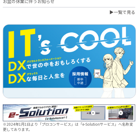
お盆の休業に伴うお知らせ
▶一覧で見る
2026.07.03
橋本誠が博多ロータリークラブ会長に就任
2026.06.23
日本電通グループ、食品事業へ新たな挑戦 ～株式会社中野和一
郎商店をグループ会社化し食品製造事業を開始～
2026.06.16
新卒10期生 辞令交付式を行いました
2026.05.28
現場に新たな活気を！NDTEC株式会社に4名の仲間が加わりました
🔧
2026.05.13
新卒第10期生 OJT研修の様子をご紹介✨
※2024年1月1日より「プロコンサービス」は「e-Solutionサービス」へ名称変
2026.04.28
更しております。
徳島オフィス移転しました～！🚚