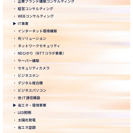
・
企業ブランド構築コンサルティング
2026.01.05
・
経営コンサルティング
2026年 新年のご挨拶
・
WEBコンサルティング
▶
IT事業
2025.12.26
・
インターネット環境構築
一年の感謝を込めて、大掃除を行いました！ ～年末のご挨拶～
・
光ソリューション
2025.12.12
・
ネットワークセキュリティ
年末年始休業のお知らせ
・
NDひかり（NTTコラボ事業）
・
サーバー構築
2025.12.08
・
セキュリティカメラ
2025年度上期「NTT-WEST 1000×CLUB」認定式にて表彰
・
ビジネスホン
・
デジタル複合機
2025.11.06
・
ビジネスパソコン
「心を高め、経営を伸ばす」NDグループが「稲盛フィロソフィー
世界大会」に参画
・
他 IT通信機器
▶
省エネ・環境事業
2025.10.22
・
LED照明
モノづくりフェア2025にて講演登壇！LED照明の未来を語る
・
太陽光発電
・
省エネ空調
2025.10.17