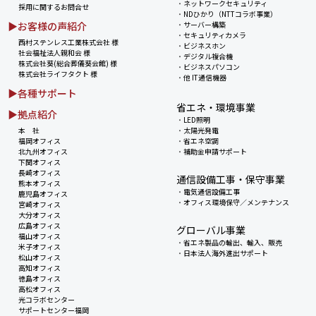
・
ネットワークセキュリティ
採用に関するお問合せ
・
NDひかり（NTTコラボ事業）
▶お客様の声紹介
・
サーバー構築
・
セキュリティカメラ
西村ステンレス工業株式会社 様
・
ビジネスホン
社会福祉法人親和会 様
・
デジタル複合機
株式会社葵(総合葬儀葵会館) 様
・
ビジネスパソコン
株式会社ライフタクト 様
・
他 IT通信機器
▶各種サポート
省エネ・環境事業
▶拠点紹介
・
LED照明
本 社
・
太陽光発電
福岡オフィス
・
省エネ空調
北九州オフィス
・
補助金申請サポート
下関オフィス
長崎オフィス
通信設備工事・保守事業
熊本オフィス
・
電気通信設備工事
鹿児島オフィス
・
オフィス環境保守／メンテナンス
宮崎オフィス
大分オフィス
広島オフィス
グローバル事業
福山オフィス
・
省エネ製品の輸出、輸入、販売
米子オフィス
・
日本法人海外進出サポート
松山オフィス
高知オフィス
徳島オフィス
高松オフィス
光コラボセンター
サポートセンター福岡