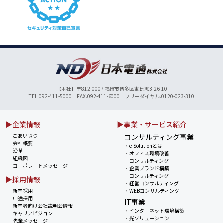
【本社】〒812-0007 福岡市博多区東比恵3-26-10
TEL.092-411-5000 FAX.092-411-6000 フリーダイヤル.0120-023-310
▶企業情報
▶事業・サービス紹介
ごあいさつ
コンサルティング事業
会社概要
・
e-Solutionとは
沿革
・
オフィス環境改善
組織図
コンサルティング
コーポレートメッセージ
・
企業ブランド構築
コンサルティング
▶採用情報
・
経営コンサルティング
新卒採用
・
WEBコンサルティング
中途採用
IT事業
新卒者向け会社説明会情報
・
インターネット環境構築
キャリアビジョン
・
光ソリューション
先輩メッセージ