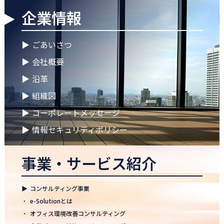
企業情報
2026.04.28
ゴールデンウイークに伴う休業期間のお知らせ
▶
ごあいさつ
2026.04.25
▶
会社概要
徳島オフィス 事務所移転のお知らせ
▶
沿革
2026.04.02
▶
組織図
🌸2026年度 入社式🌸
▶
コーポレートメッセージ
2026.03.09
健康経営優良法人2026に認定 ― 日本電通グループの健康経営への
▶
情報セキュリティポリシー
取り組み
事業・サービス紹介
2026.02.09
「すべての日本企業を世界へ」─ 日本電通株式会社、登録支援機
関として正式認可
▶
コンサルティング事業
2026.01.26
・
e-Solutionとは
知覧幹部研修に行って参りました
・
オフィス環境改善コンサルティング