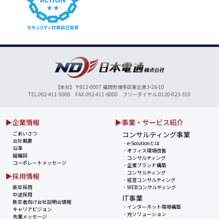
【本社】〒812-0007 福岡市博多区東比恵3-26-10
TEL.092-411-5000 FAX.092-411-6000 フリーダイヤル.0120-023-310
▶企業情報
▶事業・サービス紹介
ごあいさつ
コンサルティング事業
会社概要
・
e-Solutionとは
沿革
・
オフィス環境改善
組織図
コンサルティング
コーポレートメッセージ
・
企業ブランド構築
コンサルティング
▶採用情報
・
経営コンサルティング
新卒採用
・
WEBコンサルティング
中途採用
IT事業
新卒者向け会社説明会情報
・
インターネット環境構築
キャリアビジョン
・
光ソリューション
先輩メッセージ