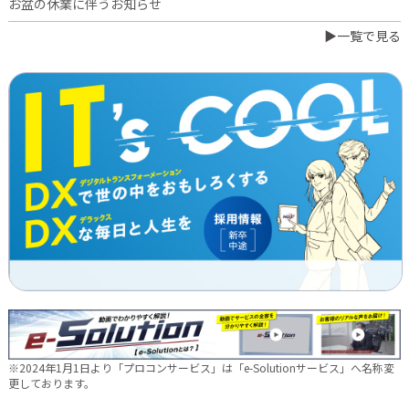
お盆の休業に伴うお知らせ
▶一覧で見る
2026.07.03
橋本誠が博多ロータリークラブ会長に就任
2026.06.23
日本電通グループ、食品事業へ新たな挑戦 ～株式会社中野和一
郎商店をグループ会社化し食品製造事業を開始～
2026.06.16
新卒10期生 辞令交付式を行いました
2026.05.28
現場に新たな活気を！NDTEC株式会社に4名の仲間が加わりました
🔧
2026.05.13
新卒第10期生 OJT研修の様子をご紹介✨
※2024年1月1日より「プロコンサービス」は「e-Solutionサービス」へ名称変
2026.04.28
更しております。
徳島オフィス移転しました～！🚚