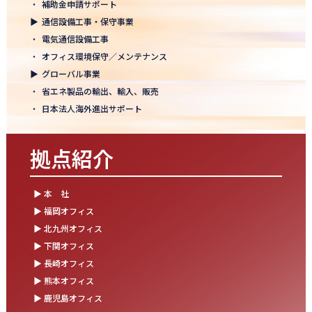
・
補助金申請サポート
結束を深めた2日間！創立50年目の方針発表会を開催！
▶
通信設備工事・保守事業
2025.10.07
・
電気通信設備工事
【日本電通グループ内定式開催】2026年度卒 新卒10期生が本社に
・
オフィス環境保守／メンテナンス
集まりました！
▶
グローバル事業
・
省エネ製品の輸出、輸入、販売
2025.09.11
・
日本法人海外進出サポート
松山オフィスお引っ越し！快適空間にアップグレード✨
2025.09.03
拠点紹介
湯布院保養所をリノベーションし、9月オープン！～社員とご家族
の「心と体のリフレッシュ拠点」に～
▶ 本 社
2025.08.25
▶ 福岡オフィス
松山オフィス 事務所移転のお知らせ
▶ 北九州オフィス
▶ 下関オフィス
2025.08.05
▶ 長崎オフィス
業務効率が劇的に進化！商品ビリンググループにRPAを導入しまし
た
▶ 熊本オフィス
▶ 鹿児島オフィス
2025.07.30