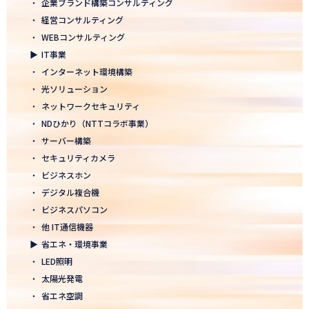
・
企業ブランド構築コンサルティング
2026.01.05
・
経営コンサルティング
2026年 新年のご挨拶
・
WEBコンサルティング
▶
IT事業
2025.12.26
・
インターネット環境構築
一年の感謝を込めて、大掃除を行いました！ ～年末のご挨拶～
・
光ソリューション
2025.12.12
・
ネットワークセキュリティ
年末年始休業のお知らせ
・
NDひかり（NTTコラボ事業）
・
サーバー構築
2025.12.08
・
セキュリティカメラ
2025年度上期「NTT-WEST 1000×CLUB」認定式にて表彰
・
ビジネスホン
・
デジタル複合機
2025.11.06
・
ビジネスパソコン
「心を高め、経営を伸ばす」NDグループが「稲盛フィロソフィー
世界大会」に参画
・
他 IT通信機器
▶
省エネ・環境事業
2025.10.22
・
LED照明
モノづくりフェア2025にて講演登壇！LED照明の未来を語る
・
太陽光発電
・
省エネ空調
2025.10.17