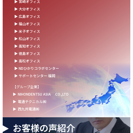
▶ 宮崎オフィス
お盆の休業に伴うお知らせ
▶ 大分オフィス
▶ 広島オフィス
2025.07.11
▶ 福山オフィス
事務部会＆懇親会を開催しました！
▶ 米子オフィス
2025.06.27
▶ 松山オフィス
＼新卒第9期生 辞令交付式を開催しました／
▶ 高知オフィス
▶ 徳島オフィス
2025.06.13
▶ 高松オフィス
ウォーターサーバー設置完了！～健康経営の取組み～
▶ NDひかりコラボセンター
▶ サポートセンター 福岡
【グループ企業】
▶
NIHONDENTSU ASIA
CO.,LTD
▶
電通テクニカル㈱
▶
西九州電通㈱
お客様の声紹介