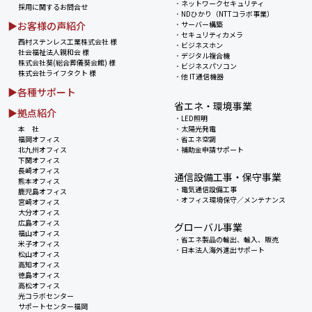
・
ネットワークセキュリティ
採用に関するお問合せ
・
NDひかり（NTTコラボ事業）
▶お客様の声紹介
・
サーバー構築
・
セキュリティカメラ
西村ステンレス工業株式会社 様
・
ビジネスホン
社会福祉法人親和会 様
・
デジタル複合機
株式会社葵(総合葬儀葵会館) 様
・
ビジネスパソコン
株式会社ライフタクト 様
・
他 IT通信機器
▶各種サポート
省エネ・環境事業
▶拠点紹介
・
LED照明
本 社
・
太陽光発電
福岡オフィス
・
省エネ空調
北九州オフィス
・
補助金申請サポート
下関オフィス
長崎オフィス
通信設備工事・保守事業
熊本オフィス
・
電気通信設備工事
鹿児島オフィス
・
オフィス環境保守／メンテナンス
宮崎オフィス
大分オフィス
広島オフィス
グローバル事業
福山オフィス
・
省エネ製品の輸出、輸入、販売
米子オフィス
・
日本法人海外進出サポート
松山オフィス
高知オフィス
徳島オフィス
高松オフィス
光コラボセンター
サポートセンター福岡