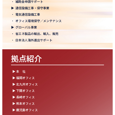
・
補助金申請サポート
結束を深めた2日間！創立50年目の方針発表会を開催！
▶
通信設備工事・保守事業
2025.10.07
・
電気通信設備工事
【日本電通グループ内定式開催】2026年度卒 新卒10期生が本社に
・
オフィス環境保守／メンテナンス
集まりました！
▶
グローバル事業
・
省エネ製品の輸出、輸入、販売
2025.09.11
・
日本法人海外進出サポート
松山オフィスお引っ越し！快適空間にアップグレード✨
2025.09.03
拠点紹介
湯布院保養所をリノベーションし、9月オープン！～社員とご家族
の「心と体のリフレッシュ拠点」に～
▶ 本 社
2025.08.25
▶ 福岡オフィス
松山オフィス 事務所移転のお知らせ
▶ 北九州オフィス
▶ 下関オフィス
2025.08.05
▶ 長崎オフィス
業務効率が劇的に進化！商品ビリンググループにRPAを導入しまし
た
▶ 熊本オフィス
▶ 鹿児島オフィス
2025.07.30