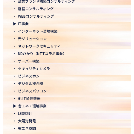
・
企業ブランド構築コンサルティング
2026.01.05
・
経営コンサルティング
2026年 新年のご挨拶
・
WEBコンサルティング
▶
IT事業
2025.12.26
・
インターネット環境構築
一年の感謝を込めて、大掃除を行いました！ ～年末のご挨拶～
・
光ソリューション
2025.12.12
・
ネットワークセキュリティ
年末年始休業のお知らせ
・
NDひかり（NTTコラボ事業）
・
サーバー構築
2025.12.08
・
セキュリティカメラ
2025年度上期「NTT-WEST 1000×CLUB」認定式にて表彰
・
ビジネスホン
・
デジタル複合機
2025.11.06
・
ビジネスパソコン
「心を高め、経営を伸ばす」NDグループが「稲盛フィロソフィー
世界大会」に参画
・
他 IT通信機器
▶
省エネ・環境事業
2025.10.22
・
LED照明
モノづくりフェア2025にて講演登壇！LED照明の未来を語る
・
太陽光発電
・
省エネ空調
2025.10.17