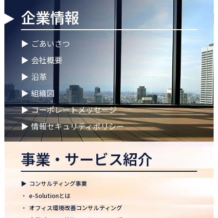
企業情報
2026.04.28
ゴールデンウイークに伴う休業期間のお知らせ
▶
ごあいさつ
2026.04.25
▶
会社概要
徳島オフィス 事務所移転のお知らせ
▶
沿革
2026.04.02
▶
組織図
🌸2026年度 入社式🌸
▶
コーポレートメッセージ
2026.03.09
健康経営優良法人2026に認定 ― 日本電通グループの健康経営への
▶
情報セキュリティポリシー
取り組み
事業・サービス紹介
2026.02.09
「すべての日本企業を世界へ」─ 日本電通株式会社、登録支援機
関として正式認可
▶
コンサルティング事業
2026.01.26
・
e-Solutionとは
知覧幹部研修に行って参りました
・
オフィス環境改善コンサルティング