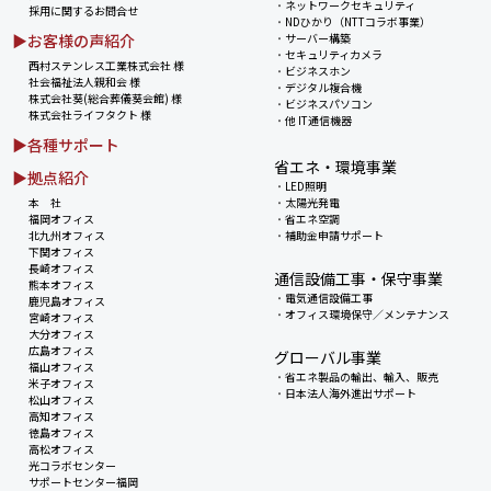
・
ネットワークセキュリティ
採用に関するお問合せ
・
NDひかり（NTTコラボ事業）
▶お客様の声紹介
・
サーバー構築
・
セキュリティカメラ
西村ステンレス工業株式会社 様
・
ビジネスホン
社会福祉法人親和会 様
・
デジタル複合機
株式会社葵(総合葬儀葵会館) 様
・
ビジネスパソコン
株式会社ライフタクト 様
・
他 IT通信機器
▶各種サポート
省エネ・環境事業
▶拠点紹介
・
LED照明
本 社
・
太陽光発電
福岡オフィス
・
省エネ空調
北九州オフィス
・
補助金申請サポート
下関オフィス
長崎オフィス
通信設備工事・保守事業
熊本オフィス
・
電気通信設備工事
鹿児島オフィス
・
オフィス環境保守／メンテナンス
宮崎オフィス
大分オフィス
広島オフィス
グローバル事業
福山オフィス
・
省エネ製品の輸出、輸入、販売
米子オフィス
・
日本法人海外進出サポート
松山オフィス
高知オフィス
徳島オフィス
高松オフィス
光コラボセンター
サポートセンター福岡