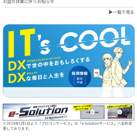
お盆の休業に伴うお知らせ
▶一覧で見る
2026.07.03
橋本誠が博多ロータリークラブ会長に就任
2026.06.23
日本電通グループ、食品事業へ新たな挑戦 ～株式会社中野和一
郎商店をグループ会社化し食品製造事業を開始～
2026.06.16
新卒10期生 辞令交付式を行いました
2026.05.28
現場に新たな活気を！NDTEC株式会社に4名の仲間が加わりました
🔧
2026.05.13
新卒第10期生 OJT研修の様子をご紹介✨
※2024年1月1日より「プロコンサービス」は「e-Solutionサービス」へ名称変
2026.04.28
更しております。
徳島オフィス移転しました～！🚚