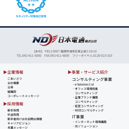
【本社】〒812-0007 福岡市博多区東比恵3-26-10
TEL.092-411-5000 FAX.092-411-6000 フリーダイヤル.0120-023-310
▶企業情報
▶事業・サービス紹介
ごあいさつ
コンサルティング事業
会社概要
・
e-Solutionとは
沿革
・
オフィス環境改善
組織図
コンサルティング
コーポレートメッセージ
・
企業ブランド構築
コンサルティング
▶採用情報
・
経営コンサルティング
新卒採用
・
WEBコンサルティング
中途採用
IT事業
新卒者向け会社説明会情報
・
インターネット環境構築
キャリアビジョン
・
光ソリューション
先輩メッセージ