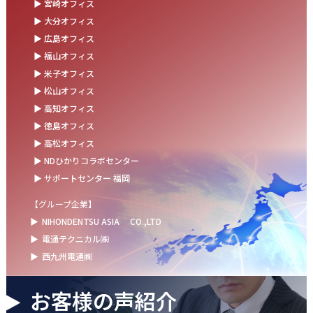
▶ 宮崎オフィス
お盆の休業に伴うお知らせ
▶ 大分オフィス
▶ 広島オフィス
2025.07.11
▶ 福山オフィス
事務部会＆懇親会を開催しました！
▶ 米子オフィス
2025.06.27
▶ 松山オフィス
＼新卒第9期生 辞令交付式を開催しました／
▶ 高知オフィス
▶ 徳島オフィス
2025.06.13
▶ 高松オフィス
ウォーターサーバー設置完了！～健康経営の取組み～
▶ NDひかりコラボセンター
▶ サポートセンター 福岡
【グループ企業】
▶
NIHONDENTSU ASIA
CO.,LTD
▶
電通テクニカル㈱
▶
西九州電通㈱
お客様の声紹介