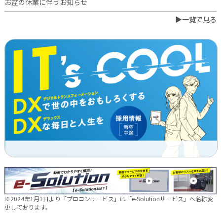
お盆の休業に伴うお知らせ
▶一覧で見る
2026.07.03
橋本誠が博多ロータリークラブ会長に就任
2026.06.23
日本電通グループ、食品事業へ新たな挑戦 ～株式会社中野和一
郎商店をグループ会社化し食品製造事業を開始～
2026.06.16
新卒10期生 辞令交付式を行いました
2026.05.28
現場に新たな活気を！NDTEC株式会社に4名の仲間が加わりました
🔧
2026.05.13
新卒第10期生 OJT研修の様子をご紹介✨
※2024年1月1日より「プロコンサービス」は「e-Solutionサービス」へ名称変
2026.04.28
更しております。
徳島オフィス移転しました～！🚚