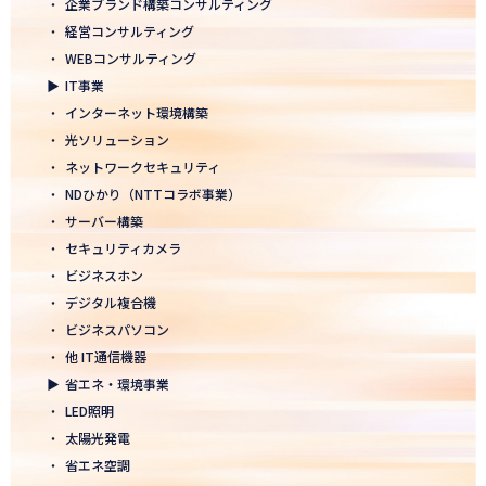
・
企業ブランド構築コンサルティング
2026.01.05
・
経営コンサルティング
2026年 新年のご挨拶
・
WEBコンサルティング
▶
IT事業
2025.12.26
・
インターネット環境構築
一年の感謝を込めて、大掃除を行いました！ ～年末のご挨拶～
・
光ソリューション
2025.12.12
・
ネットワークセキュリティ
年末年始休業のお知らせ
・
NDひかり（NTTコラボ事業）
・
サーバー構築
2025.12.08
・
セキュリティカメラ
2025年度上期「NTT-WEST 1000×CLUB」認定式にて表彰
・
ビジネスホン
・
デジタル複合機
2025.11.06
・
ビジネスパソコン
「心を高め、経営を伸ばす」NDグループが「稲盛フィロソフィー
世界大会」に参画
・
他 IT通信機器
▶
省エネ・環境事業
2025.10.22
・
LED照明
モノづくりフェア2025にて講演登壇！LED照明の未来を語る
・
太陽光発電
・
省エネ空調
2025.10.17