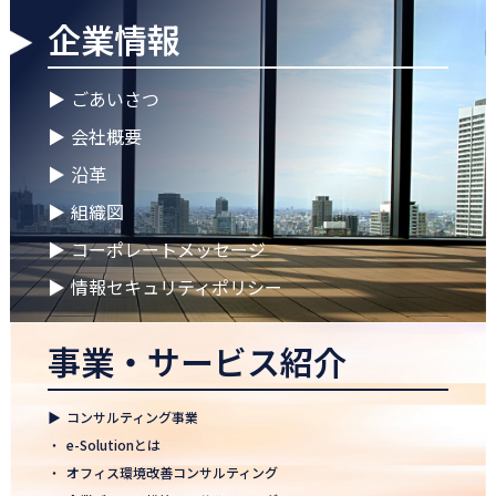
企業情報
2026.04.28
ゴールデンウイークに伴う休業期間のお知らせ
▶
ごあいさつ
2026.04.25
▶
会社概要
徳島オフィス 事務所移転のお知らせ
▶
沿革
2026.04.02
▶
組織図
🌸2026年度 入社式🌸
▶
コーポレートメッセージ
2026.03.09
健康経営優良法人2026に認定 ― 日本電通グループの健康経営への
▶
情報セキュリティポリシー
取り組み
事業・サービス紹介
2026.02.09
「すべての日本企業を世界へ」─ 日本電通株式会社、登録支援機
関として正式認可
▶
コンサルティング事業
2026.01.26
・
e-Solutionとは
知覧幹部研修に行って参りました
・
オフィス環境改善コンサルティング