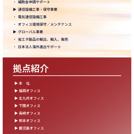
・
補助金申請サポート
結束を深めた2日間！創立50年目の方針発表会を開催！
▶
通信設備工事・保守事業
2025.10.07
・
電気通信設備工事
【日本電通グループ内定式開催】2026年度卒 新卒10期生が本社に
・
オフィス環境保守／メンテナンス
集まりました！
▶
グローバル事業
・
省エネ製品の輸出、輸入、販売
2025.09.11
・
日本法人海外進出サポート
松山オフィスお引っ越し！快適空間にアップグレード✨
2025.09.03
拠点紹介
湯布院保養所をリノベーションし、9月オープン！～社員とご家族
の「心と体のリフレッシュ拠点」に～
▶ 本 社
2025.08.25
▶ 福岡オフィス
松山オフィス 事務所移転のお知らせ
▶ 北九州オフィス
▶ 下関オフィス
2025.08.05
▶ 長崎オフィス
業務効率が劇的に進化！商品ビリンググループにRPAを導入しまし
た
▶ 熊本オフィス
▶ 鹿児島オフィス
2025.07.30