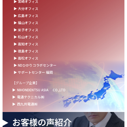
▶ 宮崎オフィス
お盆の休業に伴うお知らせ
▶ 大分オフィス
▶ 広島オフィス
2025.07.11
▶ 福山オフィス
事務部会＆懇親会を開催しました！
▶ 米子オフィス
2025.06.27
▶ 松山オフィス
＼新卒第9期生 辞令交付式を開催しました／
▶ 高知オフィス
▶ 徳島オフィス
2025.06.13
▶ 高松オフィス
ウォーターサーバー設置完了！～健康経営の取組み～
▶ NDひかりコラボセンター
▶ サポートセンター 福岡
【グループ企業】
▶
NIHONDENTSU ASIA
CO.,LTD
▶
電通テクニカル㈱
▶
西九州電通㈱
お客様の声紹介