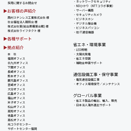
・
ネットワークセキュリティ
採用に関するお問合せ
・
NDひかり（NTTコラボ事業）
▶お客様の声紹介
・
サーバー構築
・
セキュリティカメラ
西村ステンレス工業株式会社 様
・
ビジネスホン
社会福祉法人親和会 様
・
デジタル複合機
株式会社葵(総合葬儀葵会館) 様
・
ビジネスパソコン
株式会社ライフタクト 様
・
他 IT通信機器
▶各種サポート
省エネ・環境事業
▶拠点紹介
・
LED照明
本 社
・
太陽光発電
福岡オフィス
・
省エネ空調
北九州オフィス
・
補助金申請サポート
下関オフィス
長崎オフィス
通信設備工事・保守事業
熊本オフィス
・
電気通信設備工事
鹿児島オフィス
・
オフィス環境保守／メンテナンス
宮崎オフィス
大分オフィス
広島オフィス
グローバル事業
福山オフィス
・
省エネ製品の輸出、輸入、販売
米子オフィス
・
日本法人海外進出サポート
松山オフィス
高知オフィス
徳島オフィス
高松オフィス
光コラボセンター
サポートセンター福岡