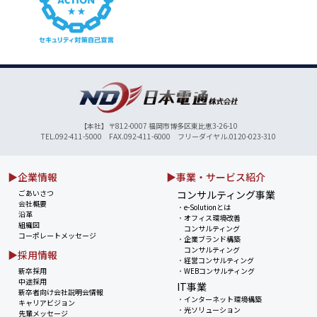
【本社】〒812-0007 福岡市博多区東比恵3-26-10
TEL.092-411-5000 FAX.092-411-6000 フリーダイヤル.0120-023-310
▶企業情報
▶事業・サービス紹介
ごあいさつ
コンサルティング事業
会社概要
・
e-Solutionとは
沿革
・
オフィス環境改善
組織図
コンサルティング
コーポレートメッセージ
・
企業ブランド構築
コンサルティング
▶採用情報
・
経営コンサルティング
新卒採用
・
WEBコンサルティング
中途採用
IT事業
新卒者向け会社説明会情報
・
インターネット環境構築
キャリアビジョン
・
光ソリューション
先輩メッセージ