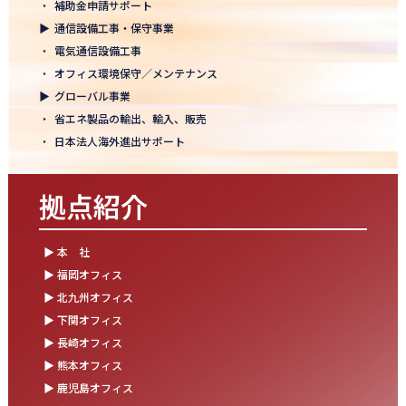
・
補助金申請サポート
結束を深めた2日間！創立50年目の方針発表会を開催！
▶
通信設備工事・保守事業
2025.10.07
・
電気通信設備工事
【日本電通グループ内定式開催】2026年度卒 新卒10期生が本社に
・
オフィス環境保守／メンテナンス
集まりました！
▶
グローバル事業
・
省エネ製品の輸出、輸入、販売
2025.09.11
・
日本法人海外進出サポート
松山オフィスお引っ越し！快適空間にアップグレード✨
2025.09.03
拠点紹介
湯布院保養所をリノベーションし、9月オープン！～社員とご家族
の「心と体のリフレッシュ拠点」に～
▶ 本 社
2025.08.25
▶ 福岡オフィス
松山オフィス 事務所移転のお知らせ
▶ 北九州オフィス
▶ 下関オフィス
2025.08.05
▶ 長崎オフィス
業務効率が劇的に進化！商品ビリンググループにRPAを導入しまし
た
▶ 熊本オフィス
▶ 鹿児島オフィス
2025.07.30