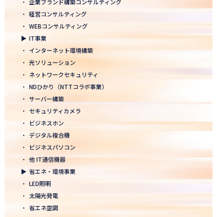
・
企業ブランド構築コンサルティング
2026.01.05
・
経営コンサルティング
2026年 新年のご挨拶
・
WEBコンサルティング
▶
IT事業
2025.12.26
・
インターネット環境構築
一年の感謝を込めて、大掃除を行いました！ ～年末のご挨拶～
・
光ソリューション
2025.12.12
・
ネットワークセキュリティ
年末年始休業のお知らせ
・
NDひかり（NTTコラボ事業）
・
サーバー構築
2025.12.08
・
セキュリティカメラ
2025年度上期「NTT-WEST 1000×CLUB」認定式にて表彰
・
ビジネスホン
・
デジタル複合機
2025.11.06
・
ビジネスパソコン
「心を高め、経営を伸ばす」NDグループが「稲盛フィロソフィー
世界大会」に参画
・
他 IT通信機器
▶
省エネ・環境事業
2025.10.22
・
LED照明
モノづくりフェア2025にて講演登壇！LED照明の未来を語る
・
太陽光発電
・
省エネ空調
2025.10.17