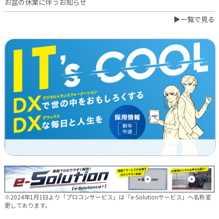
お盆の休業に伴うお知らせ
▶一覧で見る
2026.07.03
橋本誠が博多ロータリークラブ会長に就任
2026.06.23
日本電通グループ、食品事業へ新たな挑戦 ～株式会社中野和一
郎商店をグループ会社化し食品製造事業を開始～
2026.06.16
新卒10期生 辞令交付式を行いました
2026.05.28
現場に新たな活気を！NDTEC株式会社に4名の仲間が加わりました
🔧
2026.05.13
新卒第10期生 OJT研修の様子をご紹介✨
※2024年1月1日より「プロコンサービス」は「e-Solutionサービス」へ名称変
2026.04.28
更しております。
徳島オフィス移転しました～！🚚