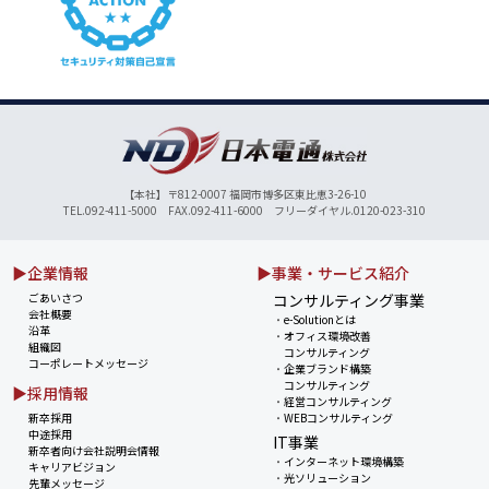
【本社】〒812-0007 福岡市博多区東比恵3-26-10
TEL.092-411-5000 FAX.092-411-6000 フリーダイヤル.0120-023-310
▶企業情報
▶事業・サービス紹介
ごあいさつ
コンサルティング事業
会社概要
・
e-Solutionとは
沿革
・
オフィス環境改善
組織図
コンサルティング
コーポレートメッセージ
・
企業ブランド構築
コンサルティング
▶採用情報
・
経営コンサルティング
新卒採用
・
WEBコンサルティング
中途採用
IT事業
新卒者向け会社説明会情報
・
インターネット環境構築
キャリアビジョン
・
光ソリューション
先輩メッセージ