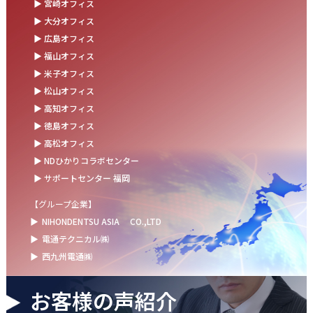
▶ 宮崎オフィス
お盆の休業に伴うお知らせ
▶ 大分オフィス
▶ 広島オフィス
2025.07.11
▶ 福山オフィス
事務部会＆懇親会を開催しました！
▶ 米子オフィス
2025.06.27
▶ 松山オフィス
＼新卒第9期生 辞令交付式を開催しました／
▶ 高知オフィス
▶ 徳島オフィス
2025.06.13
▶ 高松オフィス
ウォーターサーバー設置完了！～健康経営の取組み～
▶ NDひかりコラボセンター
▶ サポートセンター 福岡
【グループ企業】
▶
NIHONDENTSU ASIA
CO.,LTD
▶
電通テクニカル㈱
▶
西九州電通㈱
お客様の声紹介