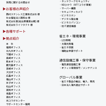
・
ネットワークセキュリティ
採用に関するお問合せ
・
NDひかり（NTTコラボ事業）
▶お客様の声紹介
・
サーバー構築
・
セキュリティカメラ
西村ステンレス工業株式会社 様
・
ビジネスホン
社会福祉法人親和会 様
・
デジタル複合機
株式会社葵(総合葬儀葵会館) 様
・
ビジネスパソコン
株式会社ライフタクト 様
・
他 IT通信機器
▶各種サポート
省エネ・環境事業
▶拠点紹介
・
LED照明
本 社
・
太陽光発電
福岡オフィス
・
省エネ空調
北九州オフィス
・
補助金申請サポート
下関オフィス
長崎オフィス
通信設備工事・保守事業
熊本オフィス
・
電気通信設備工事
鹿児島オフィス
・
オフィス環境保守／メンテナンス
宮崎オフィス
大分オフィス
広島オフィス
グローバル事業
福山オフィス
・
省エネ製品の輸出、輸入、販売
米子オフィス
・
日本法人海外進出サポート
松山オフィス
高知オフィス
徳島オフィス
高松オフィス
光コラボセンター
サポートセンター福岡