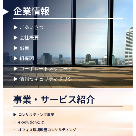
企業情報
2026.04.28
ゴールデンウイークに伴う休業期間のお知らせ
▶
ごあいさつ
2026.04.25
▶
会社概要
徳島オフィス 事務所移転のお知らせ
▶
沿革
2026.04.02
▶
組織図
🌸2026年度 入社式🌸
▶
コーポレートメッセージ
2026.03.09
健康経営優良法人2026に認定 ― 日本電通グループの健康経営への
▶
情報セキュリティポリシー
取り組み
事業・サービス紹介
2026.02.09
「すべての日本企業を世界へ」─ 日本電通株式会社、登録支援機
関として正式認可
▶
コンサルティング事業
2026.01.26
・
e-Solutionとは
知覧幹部研修に行って参りました
・
オフィス環境改善コンサルティング