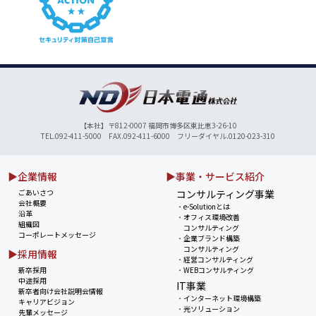
【本社】〒812-0007 福岡市博多区東比恵3-26-10
TEL.092-411-5000 FAX.092-411-6000 フリーダイヤル.0120-023-310
▶企業情報
▶事業・サービス紹介
ごあいさつ
コンサルティング事業
会社概要
・
e-Solutionとは
沿革
・
オフィス環境改善
組織図
コンサルティング
コーポレートメッセージ
・
企業ブランド構築
コンサルティング
▶採用情報
・
経営コンサルティング
新卒採用
・
WEBコンサルティング
中途採用
IT事業
新卒者向け会社説明会情報
・
インターネット環境構築
キャリアビジョン
・
光ソリューション
先輩メッセージ