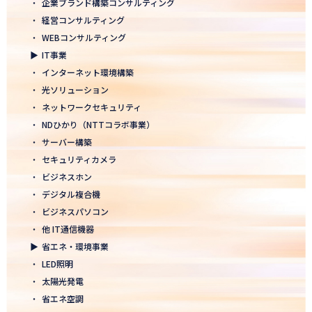
・
企業ブランド構築コンサルティング
2026.01.05
・
経営コンサルティング
2026年 新年のご挨拶
・
WEBコンサルティング
▶
IT事業
2025.12.26
・
インターネット環境構築
一年の感謝を込めて、大掃除を行いました！ ～年末のご挨拶～
・
光ソリューション
2025.12.12
・
ネットワークセキュリティ
年末年始休業のお知らせ
・
NDひかり（NTTコラボ事業）
・
サーバー構築
2025.12.08
・
セキュリティカメラ
2025年度上期「NTT-WEST 1000×CLUB」認定式にて表彰
・
ビジネスホン
・
デジタル複合機
2025.11.06
・
ビジネスパソコン
「心を高め、経営を伸ばす」NDグループが「稲盛フィロソフィー
世界大会」に参画
・
他 IT通信機器
▶
省エネ・環境事業
2025.10.22
・
LED照明
モノづくりフェア2025にて講演登壇！LED照明の未来を語る
・
太陽光発電
・
省エネ空調
2025.10.17