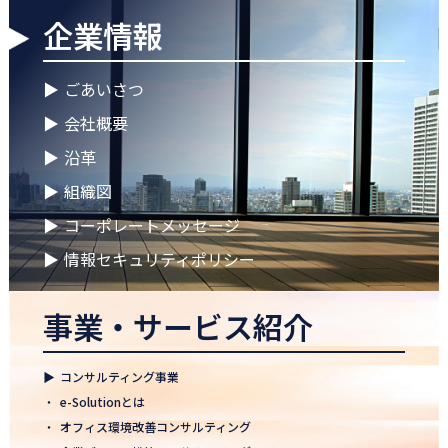
企業情報
2026.04.28
ゴールデンウイークに伴う休業期間のお知らせ
▶
ごあいさつ
2026.04.25
▶
会社概要
徳島オフィス 事務所移転のお知らせ
▶
沿革
2026.04.02
▶
組織図
🌸2026年度 入社式🌸
▶
コーポレートメッセージ
2026.03.09
健康経営優良法人2026に認定 ― 日本電通グループの健康経営への
▶
情報セキュリティポリシー
取り組み
事業・サービス紹介
2026.02.09
「すべての日本企業を世界へ」─ 日本電通株式会社、登録支援機
関として正式認可
▶
コンサルティング事業
2026.01.26
・
e-Solutionとは
知覧幹部研修に行って参りました
・
オフィス環境改善コンサルティング