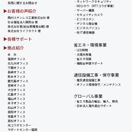
・
ネットワークセキュリティ
採用に関するお問合せ
・
NDひかり（NTTコラボ事業）
▶お客様の声紹介
・
サーバー構築
・
セキュリティカメラ
西村ステンレス工業株式会社 様
・
ビジネスホン
社会福祉法人親和会 様
・
デジタル複合機
株式会社葵(総合葬儀葵会館) 様
・
ビジネスパソコン
株式会社ライフタクト 様
・
他 IT通信機器
▶各種サポート
省エネ・環境事業
▶拠点紹介
・
LED照明
本 社
・
太陽光発電
福岡オフィス
・
省エネ空調
北九州オフィス
・
補助金申請サポート
下関オフィス
長崎オフィス
通信設備工事・保守事業
熊本オフィス
・
電気通信設備工事
鹿児島オフィス
・
オフィス環境保守／メンテナンス
宮崎オフィス
大分オフィス
広島オフィス
グローバル事業
福山オフィス
・
省エネ製品の輸出、輸入、販売
米子オフィス
・
日本法人海外進出サポート
松山オフィス
高知オフィス
徳島オフィス
高松オフィス
光コラボセンター
サポートセンター福岡