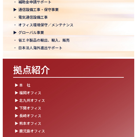
・
補助金申請サポート
結束を深めた2日間！創立50年目の方針発表会を開催！
▶
通信設備工事・保守事業
2025.10.07
・
電気通信設備工事
【日本電通グループ内定式開催】2026年度卒 新卒10期生が本社に
・
オフィス環境保守／メンテナンス
集まりました！
▶
グローバル事業
・
省エネ製品の輸出、輸入、販売
2025.09.11
・
日本法人海外進出サポート
松山オフィスお引っ越し！快適空間にアップグレード✨
2025.09.03
拠点紹介
湯布院保養所をリノベーションし、9月オープン！～社員とご家族
の「心と体のリフレッシュ拠点」に～
▶ 本 社
2025.08.25
▶ 福岡オフィス
松山オフィス 事務所移転のお知らせ
▶ 北九州オフィス
▶ 下関オフィス
2025.08.05
▶ 長崎オフィス
業務効率が劇的に進化！商品ビリンググループにRPAを導入しまし
た
▶ 熊本オフィス
▶ 鹿児島オフィス
2025.07.30