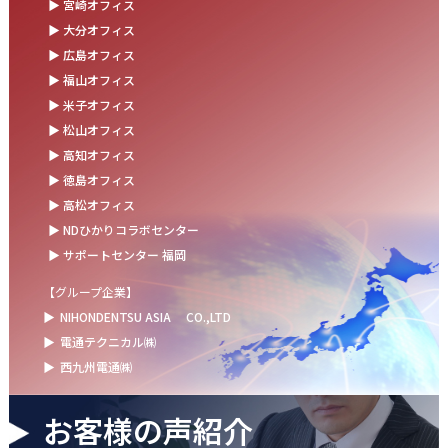
▶ 宮崎オフィス
お盆の休業に伴うお知らせ
▶ 大分オフィス
▶ 広島オフィス
2025.07.11
▶ 福山オフィス
事務部会＆懇親会を開催しました！
▶ 米子オフィス
2025.06.27
▶ 松山オフィス
＼新卒第9期生 辞令交付式を開催しました／
▶ 高知オフィス
▶ 徳島オフィス
2025.06.13
▶ 高松オフィス
ウォーターサーバー設置完了！～健康経営の取組み～
▶ NDひかりコラボセンター
▶ サポートセンター 福岡
【グループ企業】
▶
NIHONDENTSU ASIA
CO.,LTD
▶
電通テクニカル㈱
▶
西九州電通㈱
お客様の声紹介