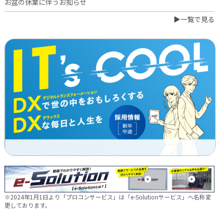
お盆の休業に伴うお知らせ
▶一覧で見る
2026.07.03
橋本誠が博多ロータリークラブ会長に就任
2026.06.23
日本電通グループ、食品事業へ新たな挑戦 ～株式会社中野和一
郎商店をグループ会社化し食品製造事業を開始～
2026.06.16
新卒10期生 辞令交付式を行いました
2026.05.28
現場に新たな活気を！NDTEC株式会社に4名の仲間が加わりました
🔧
2026.05.13
新卒第10期生 OJT研修の様子をご紹介✨
※2024年1月1日より「プロコンサービス」は「e-Solutionサービス」へ名称変
2026.04.28
更しております。
徳島オフィス移転しました～！🚚