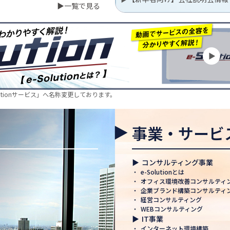
▶一覧で見る
行いました
EC株式会社に4名の
の様子をご紹介✨
lutionサービス」へ名称変更しております。
～！🚚
事業・サービ
休業期間のお知らせ
のお知らせ
▶
コンサルティング事業
・
e-Solutionとは
・
オフィス環境改善コンサルティ
・
企業ブランド構築コンサルティ
・
経営コンサルティング
認定 ― 日本電通グル
・
WEBコンサルティング
み
▶
IT事業
・
インターネット環境構築