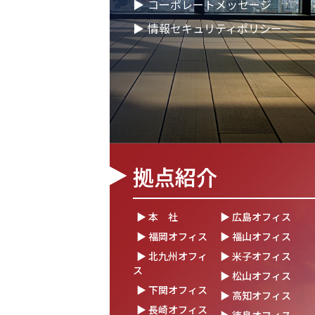
▶
コーポレートメッセージ
2026.02.09
「すべての日本企業を世界
▶
情報セキュリティポリシー
会社、登録支援機関として
2026.01.26
知覧幹部研修に行って参り
2026.01.05
2026年 新年のご挨拶
2025.12.26
一年の感謝を込めて、大
～年末のご挨拶～
拠点紹介
2025.12.12
年末年始休業のお知らせ
2025.12.08
2025年度上期「NTT-WES
▶ 本 社
▶ 広島オフィス
定式にて表彰
▶ 福岡オフィス
▶ 福山オフィス
2025.11.06
「心を高め、経営を伸ばす
▶ 北九州オフィ
▶ 米子オフィス
「稲盛フィロソフィー世界
ス
▶ 松山オフィス
▶ 下関オフィス
▶ 高知オフィス
2025.10.22
モノづくりフェア2025に
▶ 長崎オフィス