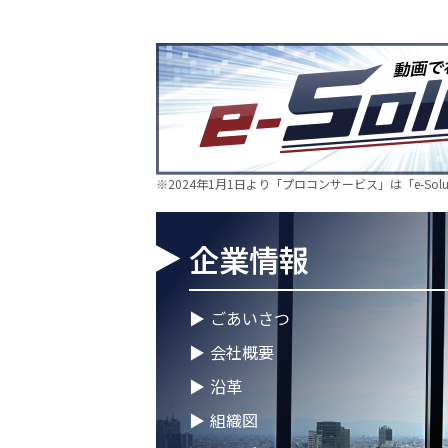
食品製造事業を開始～
2026.06.16
新卒10期生 辞令交付式を
2026.05.28
現場に新たな活気を！NDT
仲間が加わりました🔧
2026.05.13
新卒第10期生 OJT研修
※2024年1月1日より「プロコンサービス」は「e-So
2026.04.28
徳島オフィス移転しました
企業情報
2026.04.28
ゴールデンウイークに伴う
2026.04.25
徳島オフィス 事務所移転
▶
ごあいさつ
▶
会社概要
2026.04.02
🌸2026年度 入社式🌸
▶
沿革
2026.03.09
健康経営優良法人2026に
▶
組織図
ープの健康経営への取り組