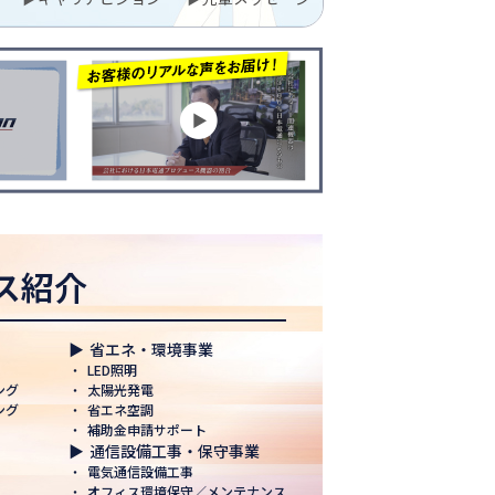
ス紹介
▶
省エネ・環境事業
・
LED照明
ング
・
太陽光発電
ング
・
省エネ空調
・
補助金申請サポート
▶
通信設備工事・保守事業
・
電気通信設備工事
・
オフィス環境保守／メンテナンス