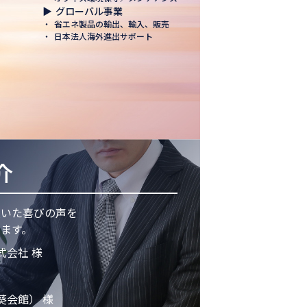
▶
グローバル事業
・
省エネ製品の輸出、輸入、販売
・
日本法人海外進出サポート
介
頂いた喜びの声を
ます。
式会社 様
葵会館） 様