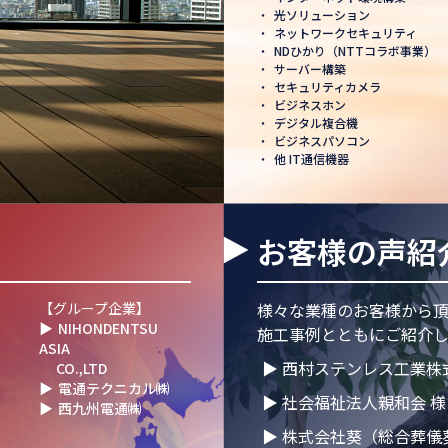
・
光ソリューション
へ」─ 日本電通株式
・
ネットワークセキュリティ
正式認可
・
NDひかり（NTTコラボ事業）
・
サーバー構築
ました
・
セキュリティカメラ
・
ビジネスホン
・
デジタル複合機
・
ビジネスパソコン
・
他 IT通信機器
掃除を行いました！
お客様の声紹
T 1000×CLUB」認
【グループ企業】
様々な業種のお客様から
▶
NIHONDENTSU
施工事例とともにご紹介し
ASIA
」NDグループが
▶ 西村ステンレス工業株
CO.,LTD
大会」に参画
▶
電通テクニカル㈱
▶ 社会福祉法人親和会 様
▶
西九州電通㈱
て講演登壇！LED照明
▶ 株式会社葵（総合葬儀