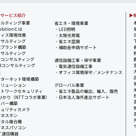
・サービス紹介
▶
ました！
サルティング事業
省エネ・環境事業
olutionとは
・
LED照明
式を開催しました／
フィス環境改善
・
太陽光発電
サルティング
・
省エネ空調
了！～健康経営の取
業ブランド構築
・
補助金申請サポート
サルティング
営コンサルティング
通信設備工事・保守事業
Bコンサルティング
・
電気通信設備工事
・
オフィス環境保守／メンテナンス
業
ンターネット環境構築
ソリューション
グローバル事業
ットワークセキュリティ
・
省エネ製品の輸出、輸入、販売
ひかり（NTTコラボ事業）
・
日本法人海外進出サポート
ーバー構築
キュリティカメラ
ジネスホン
ジタル複合機
ジネスパソコン
IT通信機器