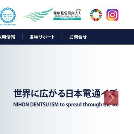
ター
岡
新卒採用募集要項
中途採用募集要項
新卒者向け 会社説明会情報
キャリアビジョン
先輩メッセージ
採用に関するお問合せ
▶ e-Solution（お客様サポート）
▶ データ復旧サービス
▶ e-bill eco
▶ NDひかり with NTT西日本
▶ N Link
▶ D-NEXT
▶ ND-Power
▶ NDでんきNEO
▶ SmartNexus
▶ TeamViewerリモートサポート
▶ ISLonline