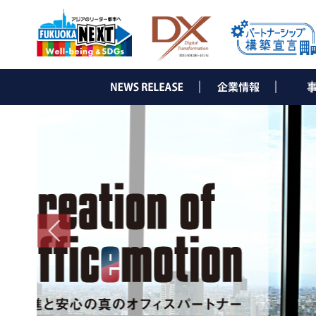
▶ ごあいさつ
▶ 会社概要
▶ 沿革
▶ 組織図
▶ コーポレートメッセージ
▶ コンサル
・e-Sol
・オフィ
・経営コ
・企業ブ
・WEB
▶ IT事業
・インタ
・光ソ
・ネット
・NDひ
・サー
・セキ
・ビジ
・デジ
・ビジ
・他 I
▶ 省エ
・LED
・太陽
・省エ
・補助
▶ 通信
・電気
・オフィ
▶ グロ
・省エネ
・日本法