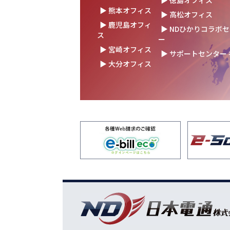
▶ 徳島オフィス
の未来を語る
▶ 熊本オフィス
▶ 高松オフィス
▶ 鹿児島オフィ
2025.10.17
結束を深めた2日間！創立
▶ NDひかりコラボ
ス
を開催！
ー
▶ 宮崎オフィス
▶ サポートセンター
2025.10.07
【日本電通グループ内定式開
▶ 大分オフィス
新卒10期生が本社に集ま
2025.09.11
松山オフィスお引っ越し！
レード✨
2025.09.03
湯布院保養所をリノベーシ
ン！～社員とご家族の「心
拠点」に～
2025.08.25
松山オフィス 事務所移転
2025.08.05
業務効率が劇的に進化！商
にRPAを導入しました