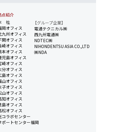
拠点紹介
本 社
【グループ企業】
福岡オフィス
電通テクニカル㈱
北九州オフィス
西九州電通㈱
下関オフィス
NDTEC㈱
長崎オフィス
NIHONDENTSU ASIA CO.,LTD
熊本オフィス
㈱NDA
鹿児島オフィス
宮崎オフィス
大分オフィス
広島オフィス
福山オフィス
米子オフィス
松山オフィス
高知オフィス
徳島オフィス
高松オフィス
光コラボセンター
サポートセンター福岡