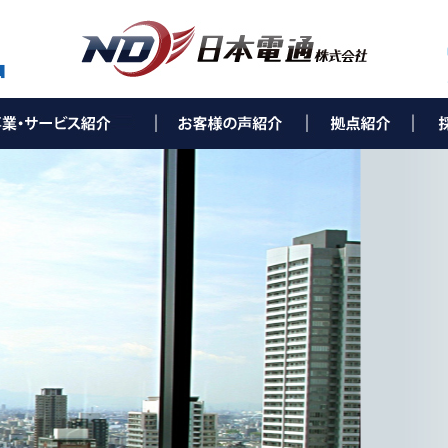
ティング事業(e-Solution)
utionとは
ス環境改善コンサルティング
ンサルティング
ランド構築コンサルティング
コンサルティング
ーネット環境構築
リューション
ワークセキュリティ
かり（NTTコラボ事業）
バー構築
ュリティカメラ
ネスホン
タル複合機
ネスパソコン
T通信機器
ネ・環境事業
照明
光発電
ネ空調
金申請サポート
設備工事・保守事業
通信設備工事
ス環境保守／メンテナンス
ーバル事業
製品の輸出、輸入、販売
人海外進出サポート
▶ 西村ステンレス工業株式会社 様
▶ 社会福祉法人親和会 様
▶ 株式会社葵（総合葬儀葵会館）様
▶ 株式会社ライフタクト 様
▶ 本 社
▶ 福岡オフィス
▶ 北九州オフィス
▶ 下関オフィス
▶ 長崎オフィス
▶ 熊本オフィス
▶ 鹿児島オフィス
▶ 宮崎オフィス
▶ 大分オフィス
▶ 広島オフィス
▶ 福山オフィス
▶ 米子オフィス
▶ 松山オフィス
▶ 高知オフィス
▶ 徳島オフィス
▶ 高松オフィス
▶ NDひかりコラボセン
▶ サポートセンター 福
▶ 
▶ 
▶ 
▶ 
▶ 
▶ 