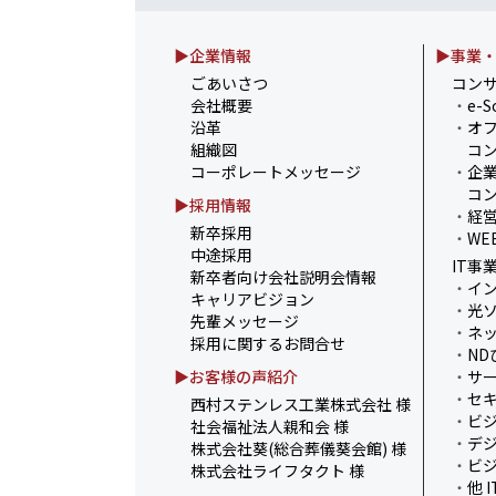
2025.07.30
お盆の休業に伴うお知らせ
▶企業情報
▶事業
2025.07.11
事務部会＆懇親会を開催し
ごあいさつ
コン
会社概要
・
e-S
2025.06.27
＼新卒第9期生 辞令交付
沿革
・
オ
組織図
コン
2025.06.13
ウォーターサーバー設置完
コーポレートメッセージ
・
企
組み～
コン
▶採用情報
・
経
新卒採用
・
WE
中途採用
IT事
新卒者向け会社説明会情報
・
イ
キャリアビジョン
・
光
先輩メッセージ
・
ネ
採用に関するお問合せ
・
ND
▶お客様の声紹介
・
サ
・
セ
西村ステンレス工業株式会社 様
・
ビ
社会福祉法人親和会 様
・
デ
株式会社葵(総合葬儀葵会館) 様
・
ビ
株式会社ライフタクト 様
・
他 