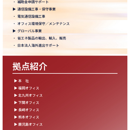
・
補助金申請サポート
結束を深めた2日間！創立50年目の方針発表会を開催！
▶
通信設備工事・保守事業
2025.10.07
・
電気通信設備工事
【日本電通グループ内定式開催】2026年度卒 新卒10期生が本社に
・
オフィス環境保守／メンテナンス
集まりました！
▶
グローバル事業
・
省エネ製品の輸出、輸入、販売
2025.09.11
・
日本法人海外進出サポート
松山オフィスお引っ越し！快適空間にアップグレード✨
2025.09.03
拠点紹介
湯布院保養所をリノベーションし、9月オープン！～社員とご家族
の「心と体のリフレッシュ拠点」に～
▶ 本 社
2025.08.25
▶ 福岡オフィス
松山オフィス 事務所移転のお知らせ
▶ 北九州オフィス
▶ 下関オフィス
2025.08.05
▶ 長崎オフィス
業務効率が劇的に進化！商品ビリンググループにRPAを導入しまし
た
▶ 熊本オフィス
▶ 鹿児島オフィス
2025.07.30