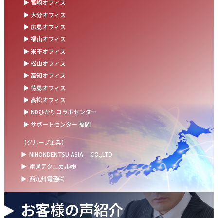
▶ 宮崎オフィス
お盆の休業に伴うお知らせ
▶ 大分オフィス
▶ 広島オフィス
2025.07.11
▶ 福山オフィス
事務部会＆懇親会を開催しました！
▶ 米子オフィス
2025.06.27
▶ 松山オフィス
＼新卒第9期生 辞令交付式を開催しました／
▶ 高知オフィス
▶ 徳島オフィス
2025.06.13
▶ 高松オフィス
ウォーターサーバー設置完了！～健康経営の取組み～
▶ NDひかりコラボセンター
▶ サポートセンター 福岡
【グループ企業】
▶
NIHONDENTSU ASIA
CO.,LTD
▶
電通テクニカル㈱
▶
西九州電通㈱
お客様の声紹介