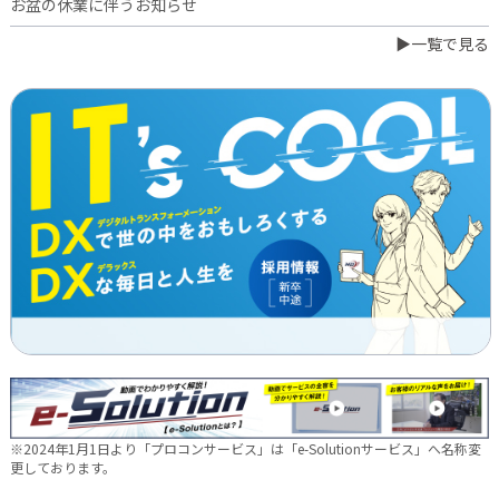
お盆の休業に伴うお知らせ
▶一覧で見る
2026.07.03
橋本誠が博多ロータリークラブ会長に就任
2026.06.23
日本電通グループ、食品事業へ新たな挑戦 ～株式会社中野和一
郎商店をグループ会社化し食品製造事業を開始～
2026.06.16
新卒10期生 辞令交付式を行いました
2026.05.28
現場に新たな活気を！NDTEC株式会社に4名の仲間が加わりました
🔧
2026.05.13
新卒第10期生 OJT研修の様子をご紹介✨
※2024年1月1日より「プロコンサービス」は「e-Solutionサービス」へ名称変
2026.04.28
更しております。
徳島オフィス移転しました～！🚚