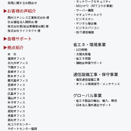
・
ネットワークセキュリティ
採用に関するお問合せ
・
NDひかり（NTTコラボ事業）
▶お客様の声紹介
・
サーバー構築
・
セキュリティカメラ
西村ステンレス工業株式会社 様
・
ビジネスホン
社会福祉法人親和会 様
・
デジタル複合機
株式会社葵(総合葬儀葵会館) 様
・
ビジネスパソコン
株式会社ライフタクト 様
・
他 IT通信機器
▶各種サポート
省エネ・環境事業
▶拠点紹介
・
LED照明
本 社
・
太陽光発電
福岡オフィス
・
省エネ空調
北九州オフィス
・
補助金申請サポート
下関オフィス
長崎オフィス
通信設備工事・保守事業
熊本オフィス
・
電気通信設備工事
鹿児島オフィス
・
オフィス環境保守／メンテナンス
宮崎オフィス
大分オフィス
広島オフィス
グローバル事業
福山オフィス
・
省エネ製品の輸出、輸入、販売
米子オフィス
・
日本法人海外進出サポート
松山オフィス
高知オフィス
徳島オフィス
高松オフィス
光コラボセンター
サポートセンター福岡