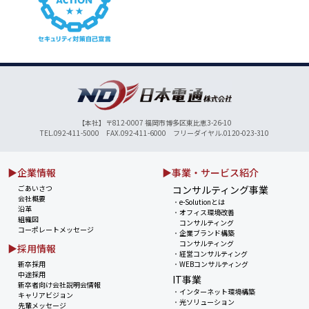
【本社】〒812-0007 福岡市博多区東比恵3-26-10
TEL.092-411-5000 FAX.092-411-6000 フリーダイヤル.0120-023-310
▶企業情報
▶事業・サービス紹介
ごあいさつ
コンサルティング事業
会社概要
・
e-Solutionとは
沿革
・
オフィス環境改善
組織図
コンサルティング
コーポレートメッセージ
・
企業ブランド構築
コンサルティング
▶採用情報
・
経営コンサルティング
新卒採用
・
WEBコンサルティング
中途採用
IT事業
新卒者向け会社説明会情報
・
インターネット環境構築
キャリアビジョン
・
光ソリューション
先輩メッセージ