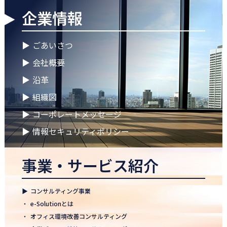
企業情報
2026.04.28
ゴールデンウイークに伴う休業期間のお知らせ
▶
ごあいさつ
2026.04.25
▶
会社概要
徳島オフィス 事務所移転のお知らせ
▶
沿革
2026.04.02
▶
組織図
🌸2026年度 入社式🌸
▶
コーポレートメッセージ
2026.03.09
健康経営優良法人2026に認定 ― 日本電通グループの健康経営への
▶
情報セキュリティポリシー
取り組み
事業・サービス紹介
2026.02.09
「すべての日本企業を世界へ」─ 日本電通株式会社、登録支援機
関として正式認可
▶
コンサルティング事業
2026.01.26
・
e-Solutionとは
知覧幹部研修に行って参りました
・
オフィス環境改善コンサルティング