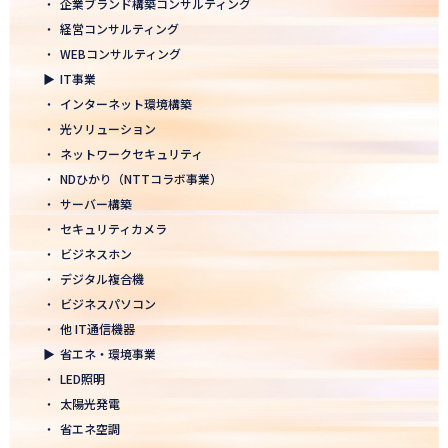
・
企業ブランド構築コンサルティング
2026.01.05
・
経営コンサルティング
2026年 新年のご挨拶
・
WEBコンサルティング
▶
IT事業
2025.12.26
・
インターネット環境構築
一年の感謝を込めて、大掃除を行いました！ ～年末のご挨拶～
・
光ソリューション
2025.12.12
・
ネットワークセキュリティ
年末年始休業のお知らせ
・
NDひかり（NTTコラボ事業）
・
サーバー構築
2025.12.08
・
セキュリティカメラ
2025年度上期「NTT-WEST 1000×CLUB」認定式にて表彰
・
ビジネスホン
・
デジタル複合機
2025.11.06
・
ビジネスパソコン
「心を高め、経営を伸ばす」NDグループが「稲盛フィロソフィー
世界大会」に参画
・
他 IT通信機器
▶
省エネ・環境事業
2025.10.22
・
LED照明
モノづくりフェア2025にて講演登壇！LED照明の未来を語る
・
太陽光発電
・
省エネ空調
2025.10.17