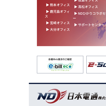
▶ 徳島オフィス
の未来を語る
▶ 熊本オフィス
▶ 高松オフィス
▶ 鹿児島オフィ
2025.10.17
結束を深めた2日間！創立
▶ NDひかりコラボ
ス
を開催！
ー
▶ 宮崎オフィス
▶ サポートセンター
2025.10.07
【日本電通グループ内定式開
▶ 大分オフィス
新卒10期生が本社に集ま
2025.09.11
松山オフィスお引っ越し！
レード✨
2025.09.03
湯布院保養所をリノベーシ
ン！～社員とご家族の「心
拠点」に～
2025.08.25
松山オフィス 事務所移転
2025.08.05
業務効率が劇的に進化！商
にRPAを導入しました