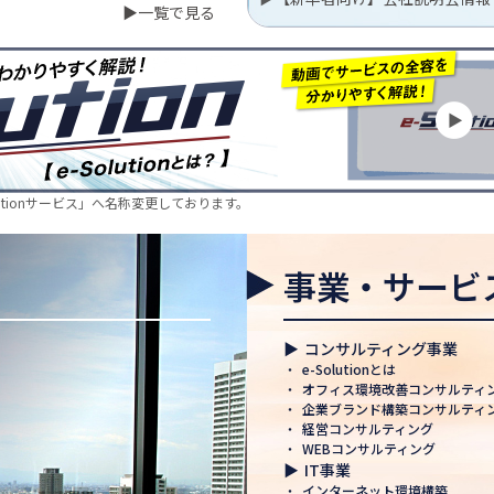
▶一覧で見る
行いました
EC株式会社に4名の
の様子をご紹介✨
lutionサービス」へ名称変更しております。
～！🚚
事業・サービ
休業期間のお知らせ
のお知らせ
▶
コンサルティング事業
・
e-Solutionとは
・
オフィス環境改善コンサルティ
・
企業ブランド構築コンサルティ
・
経営コンサルティング
認定 ― 日本電通グル
・
WEBコンサルティング
み
▶
IT事業
・
インターネット環境構築