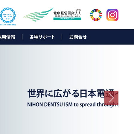
ター
岡
新卒採用募集要項
中途採用募集要項
新卒者向け 会社説明会情報
キャリアビジョン
先輩メッセージ
採用に関するお問合せ
▶ e-Solution（お客様サポート）
▶ データ復旧サービス
▶ e-bill eco
▶ NDひかり with NTT西日本
▶ N Link
▶ D-NEXT
▶ ND-Power
▶ NDでんきNEO
▶ SmartNexus
▶ TeamViewerリモートサポート
▶ ISLonline