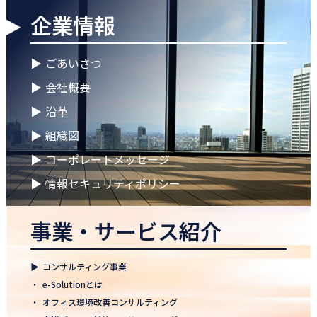
企業情報
2026.04.28
ゴールデンウイークに伴う休業期間のお知らせ
▶
ごあいさつ
2026.04.25
▶
会社概要
徳島オフィス 事務所移転のお知らせ
▶
沿革
2026.04.02
▶
組織図
🌸2026年度 入社式🌸
▶
コーポレートメッセージ
2026.03.09
健康経営優良法人2026に認定 ― 日本電通グループの健康経営への
▶
情報セキュリティポリシー
取り組み
事業・サービス紹介
2026.02.09
「すべての日本企業を世界へ」─ 日本電通株式会社、登録支援機
関として正式認可
▶
コンサルティング事業
2026.01.26
・
e-Solutionとは
知覧幹部研修に行って参りました
・
オフィス環境改善コンサルティング