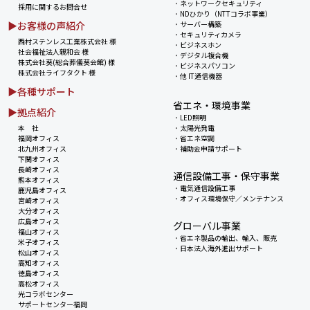
・
ネットワークセキュリティ
採用に関するお問合せ
・
NDひかり（NTTコラボ事業）
▶お客様の声紹介
・
サーバー構築
・
セキュリティカメラ
西村ステンレス工業株式会社 様
・
ビジネスホン
社会福祉法人親和会 様
・
デジタル複合機
株式会社葵(総合葬儀葵会館) 様
・
ビジネスパソコン
株式会社ライフタクト 様
・
他 IT通信機器
▶各種サポート
省エネ・環境事業
▶拠点紹介
・
LED照明
本 社
・
太陽光発電
福岡オフィス
・
省エネ空調
北九州オフィス
・
補助金申請サポート
下関オフィス
長崎オフィス
通信設備工事・保守事業
熊本オフィス
・
電気通信設備工事
鹿児島オフィス
・
オフィス環境保守／メンテナンス
宮崎オフィス
大分オフィス
広島オフィス
グローバル事業
福山オフィス
・
省エネ製品の輸出、輸入、販売
米子オフィス
・
日本法人海外進出サポート
松山オフィス
高知オフィス
徳島オフィス
高松オフィス
光コラボセンター
サポートセンター福岡