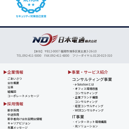
【本社】〒812-0007 福岡市博多区東比恵3-26-10
TEL.092-411-5000 FAX.092-411-6000 フリーダイヤル.0120-023-310
▶企業情報
▶事業・サービス紹介
ごあいさつ
コンサルティング事業
会社概要
・
e-Solutionとは
沿革
・
オフィス環境改善
組織図
コンサルティング
コーポレートメッセージ
・
企業ブランド構築
コンサルティング
▶採用情報
・
経営コンサルティング
新卒採用
・
WEBコンサルティング
中途採用
IT事業
新卒者向け会社説明会情報
・
インターネット環境構築
キャリアビジョン
・
光ソリューション
先輩メッセージ