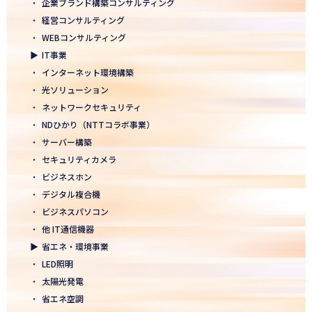
・
企業ブランド構築コンサルティング
2026.01.05
・
経営コンサルティング
2026年 新年のご挨拶
・
WEBコンサルティング
▶
IT事業
2025.12.26
・
インターネット環境構築
一年の感謝を込めて、大掃除を行いました！ ～年末のご挨拶～
・
光ソリューション
2025.12.12
・
ネットワークセキュリティ
年末年始休業のお知らせ
・
NDひかり（NTTコラボ事業）
・
サーバー構築
2025.12.08
・
セキュリティカメラ
2025年度上期「NTT-WEST 1000×CLUB」認定式にて表彰
・
ビジネスホン
・
デジタル複合機
2025.11.06
・
ビジネスパソコン
「心を高め、経営を伸ばす」NDグループが「稲盛フィロソフィー
世界大会」に参画
・
他 IT通信機器
▶
省エネ・環境事業
2025.10.22
・
LED照明
モノづくりフェア2025にて講演登壇！LED照明の未来を語る
・
太陽光発電
・
省エネ空調
2025.10.17