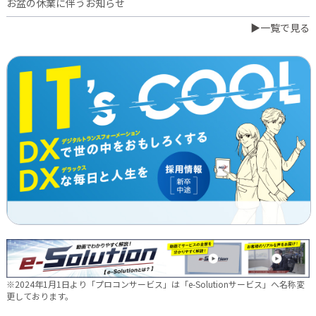
お盆の休業に伴うお知らせ
▶一覧で見る
2026.07.03
橋本誠が博多ロータリークラブ会長に就任
2026.06.23
日本電通グループ、食品事業へ新たな挑戦 ～株式会社中野和一
郎商店をグループ会社化し食品製造事業を開始～
2026.06.16
新卒10期生 辞令交付式を行いました
2026.05.28
現場に新たな活気を！NDTEC株式会社に4名の仲間が加わりました
🔧
2026.05.13
新卒第10期生 OJT研修の様子をご紹介✨
※2024年1月1日より「プロコンサービス」は「e-Solutionサービス」へ名称変
2026.04.28
更しております。
徳島オフィス移転しました～！🚚