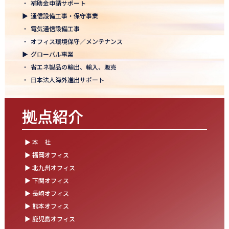
・
補助金申請サポート
結束を深めた2日間！創立50年目の方針発表会を開催！
▶
通信設備工事・保守事業
2025.10.07
・
電気通信設備工事
【日本電通グループ内定式開催】2026年度卒 新卒10期生が本社に
・
オフィス環境保守／メンテナンス
集まりました！
▶
グローバル事業
・
省エネ製品の輸出、輸入、販売
2025.09.11
・
日本法人海外進出サポート
松山オフィスお引っ越し！快適空間にアップグレード✨
2025.09.03
拠点紹介
湯布院保養所をリノベーションし、9月オープン！～社員とご家族
の「心と体のリフレッシュ拠点」に～
▶ 本 社
2025.08.25
▶ 福岡オフィス
松山オフィス 事務所移転のお知らせ
▶ 北九州オフィス
▶ 下関オフィス
2025.08.05
▶ 長崎オフィス
業務効率が劇的に進化！商品ビリンググループにRPAを導入しまし
た
▶ 熊本オフィス
▶ 鹿児島オフィス
2025.07.30