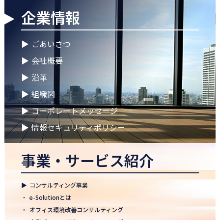
企業情報
2026.04.28
ゴールデンウイークに伴う休業期間のお知らせ
▶
ごあいさつ
2026.04.25
▶
会社概要
徳島オフィス 事務所移転のお知らせ
▶
沿革
2026.04.02
▶
組織図
🌸2026年度 入社式🌸
▶
コーポレートメッセージ
2026.03.09
健康経営優良法人2026に認定 ― 日本電通グループの健康経営への
▶
情報セキュリティポリシー
取り組み
事業・サービス紹介
2026.02.09
「すべての日本企業を世界へ」─ 日本電通株式会社、登録支援機
関として正式認可
▶
コンサルティング事業
2026.01.26
・
e-Solutionとは
知覧幹部研修に行って参りました
・
オフィス環境改善コンサルティング