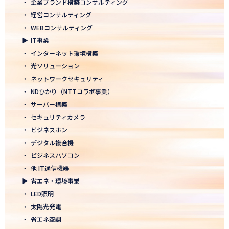
・
企業ブランド構築コンサルティング
2026.01.05
・
経営コンサルティング
2026年 新年のご挨拶
・
WEBコンサルティング
▶
IT事業
2025.12.26
・
インターネット環境構築
一年の感謝を込めて、大掃除を行いました！ ～年末のご挨拶～
・
光ソリューション
2025.12.12
・
ネットワークセキュリティ
年末年始休業のお知らせ
・
NDひかり（NTTコラボ事業）
・
サーバー構築
2025.12.08
・
セキュリティカメラ
2025年度上期「NTT-WEST 1000×CLUB」認定式にて表彰
・
ビジネスホン
・
デジタル複合機
2025.11.06
・
ビジネスパソコン
「心を高め、経営を伸ばす」NDグループが「稲盛フィロソフィー
世界大会」に参画
・
他 IT通信機器
▶
省エネ・環境事業
2025.10.22
・
LED照明
モノづくりフェア2025にて講演登壇！LED照明の未来を語る
・
太陽光発電
・
省エネ空調
2025.10.17