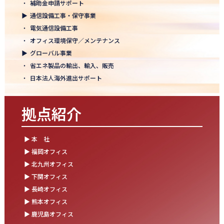
・
補助金申請サポート
結束を深めた2日間！創立50年目の方針発表会を開催！
▶
通信設備工事・保守事業
2025.10.07
・
電気通信設備工事
【日本電通グループ内定式開催】2026年度卒 新卒10期生が本社に
・
オフィス環境保守／メンテナンス
集まりました！
▶
グローバル事業
・
省エネ製品の輸出、輸入、販売
2025.09.11
・
日本法人海外進出サポート
松山オフィスお引っ越し！快適空間にアップグレード✨
2025.09.03
拠点紹介
湯布院保養所をリノベーションし、9月オープン！～社員とご家族
の「心と体のリフレッシュ拠点」に～
▶ 本 社
2025.08.25
▶ 福岡オフィス
松山オフィス 事務所移転のお知らせ
▶ 北九州オフィス
▶ 下関オフィス
2025.08.05
▶ 長崎オフィス
業務効率が劇的に進化！商品ビリンググループにRPAを導入しまし
た
▶ 熊本オフィス
▶ 鹿児島オフィス
2025.07.30