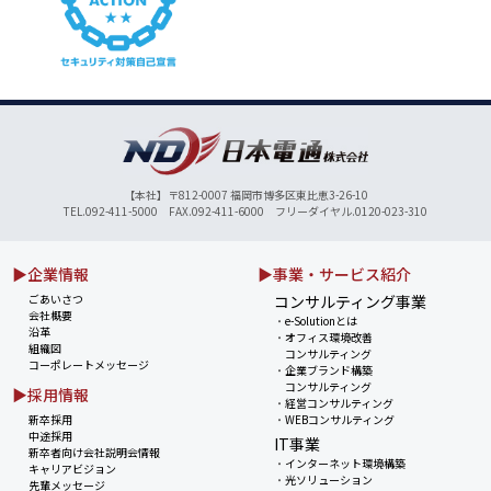
【本社】〒812-0007 福岡市博多区東比恵3-26-10
TEL.092-411-5000 FAX.092-411-6000 フリーダイヤル.0120-023-310
▶企業情報
▶事業・サービス紹介
ごあいさつ
コンサルティング事業
会社概要
・
e-Solutionとは
沿革
・
オフィス環境改善
組織図
コンサルティング
コーポレートメッセージ
・
企業ブランド構築
コンサルティング
▶採用情報
・
経営コンサルティング
新卒採用
・
WEBコンサルティング
中途採用
IT事業
新卒者向け会社説明会情報
・
インターネット環境構築
キャリアビジョン
・
光ソリューション
先輩メッセージ