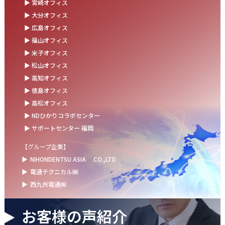
▶ 宮崎オフィス
お盆の休業に伴うお知らせ
▶ 大分オフィス
▶ 広島オフィス
2025.07.11
▶ 福山オフィス
事務部会＆懇親会を開催しました！
▶ 米子オフィス
2025.06.27
▶ 松山オフィス
＼新卒第9期生 辞令交付式を開催しました／
▶ 高知オフィス
▶ 徳島オフィス
2025.06.13
▶ 高松オフィス
ウォーターサーバー設置完了！～健康経営の取組み～
▶ NDひかりコラボセンター
▶ サポートセンター 福岡
【グループ企業】
▶
NIHONDENTSU ASIA
CO.,LTD
▶
電通テクニカル㈱
▶
西九州電通㈱
お客様の声紹介