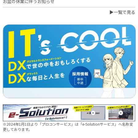
お盆の休業に伴うお知らせ
▶一覧で見る
2026.07.03
橋本誠が博多ロータリークラブ会長に就任
2026.06.23
日本電通グループ、食品事業へ新たな挑戦 ～株式会社中野和一
郎商店をグループ会社化し食品製造事業を開始～
2026.06.16
新卒10期生 辞令交付式を行いました
2026.05.28
現場に新たな活気を！NDTEC株式会社に4名の仲間が加わりました
🔧
2026.05.13
新卒第10期生 OJT研修の様子をご紹介✨
※2024年1月1日より「プロコンサービス」は「e-Solutionサービス」へ名称変
2026.04.28
更しております。
徳島オフィス移転しました～！🚚