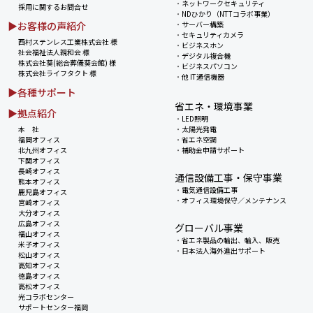
・
ネットワークセキュリティ
採用に関するお問合せ
・
NDひかり（NTTコラボ事業）
▶お客様の声紹介
・
サーバー構築
・
セキュリティカメラ
西村ステンレス工業株式会社 様
・
ビジネスホン
社会福祉法人親和会 様
・
デジタル複合機
株式会社葵(総合葬儀葵会館) 様
・
ビジネスパソコン
株式会社ライフタクト 様
・
他 IT通信機器
▶各種サポート
省エネ・環境事業
▶拠点紹介
・
LED照明
本 社
・
太陽光発電
福岡オフィス
・
省エネ空調
北九州オフィス
・
補助金申請サポート
下関オフィス
長崎オフィス
通信設備工事・保守事業
熊本オフィス
・
電気通信設備工事
鹿児島オフィス
・
オフィス環境保守／メンテナンス
宮崎オフィス
大分オフィス
広島オフィス
グローバル事業
福山オフィス
・
省エネ製品の輸出、輸入、販売
米子オフィス
・
日本法人海外進出サポート
松山オフィス
高知オフィス
徳島オフィス
高松オフィス
光コラボセンター
サポートセンター福岡