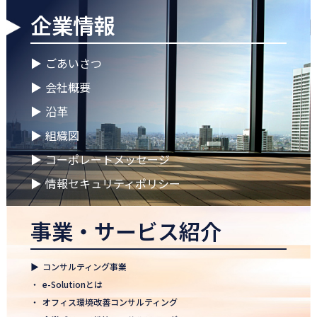
企業情報
2026.04.28
ゴールデンウイークに伴う休業期間のお知らせ
▶
ごあいさつ
2026.04.25
▶
会社概要
徳島オフィス 事務所移転のお知らせ
▶
沿革
2026.04.02
▶
組織図
🌸2026年度 入社式🌸
▶
コーポレートメッセージ
2026.03.09
健康経営優良法人2026に認定 ― 日本電通グループの健康経営への
▶
情報セキュリティポリシー
取り組み
事業・サービス紹介
2026.02.09
「すべての日本企業を世界へ」─ 日本電通株式会社、登録支援機
関として正式認可
▶
コンサルティング事業
2026.01.26
・
e-Solutionとは
知覧幹部研修に行って参りました
・
オフィス環境改善コンサルティング