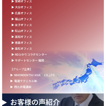
▶ 宮崎オフィス
お盆の休業に伴うお知らせ
▶ 大分オフィス
▶ 広島オフィス
2025.07.11
▶ 福山オフィス
事務部会＆懇親会を開催しました！
▶ 米子オフィス
2025.06.27
▶ 松山オフィス
＼新卒第9期生 辞令交付式を開催しました／
▶ 高知オフィス
▶ 徳島オフィス
2025.06.13
▶ 高松オフィス
ウォーターサーバー設置完了！～健康経営の取組み～
▶ NDひかりコラボセンター
▶ サポートセンター 福岡
【グループ企業】
▶
NIHONDENTSU ASIA
CO.,LTD
▶
電通テクニカル㈱
▶
西九州電通㈱
お客様の声紹介