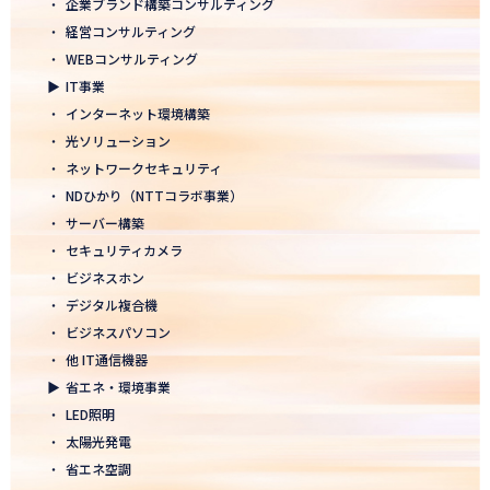
・
企業ブランド構築コンサルティング
2026.01.05
・
経営コンサルティング
2026年 新年のご挨拶
・
WEBコンサルティング
▶
IT事業
2025.12.26
・
インターネット環境構築
一年の感謝を込めて、大掃除を行いました！ ～年末のご挨拶～
・
光ソリューション
2025.12.12
・
ネットワークセキュリティ
年末年始休業のお知らせ
・
NDひかり（NTTコラボ事業）
・
サーバー構築
2025.12.08
・
セキュリティカメラ
2025年度上期「NTT-WEST 1000×CLUB」認定式にて表彰
・
ビジネスホン
・
デジタル複合機
2025.11.06
・
ビジネスパソコン
「心を高め、経営を伸ばす」NDグループが「稲盛フィロソフィー
世界大会」に参画
・
他 IT通信機器
▶
省エネ・環境事業
2025.10.22
・
LED照明
モノづくりフェア2025にて講演登壇！LED照明の未来を語る
・
太陽光発電
・
省エネ空調
2025.10.17