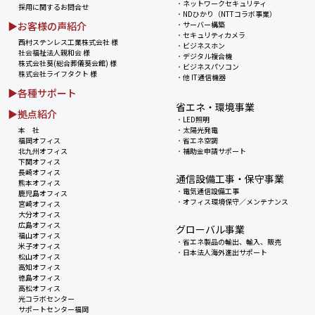
・
ネットワークセキュリティ
採用に関するお問合せ
・
NDひかり（NTTコラボ事業）
▶お客様の声紹介
・
サーバー構築
・
セキュリティカメラ
西村ステンレス工業株式会社 様
・
ビジネスホン
社会福祉法人親和会 様
・
デジタル複合機
株式会社葵(総合葬儀葵会館) 様
・
ビジネスパソコン
株式会社ライフタクト 様
・
他 IT通信機器
▶各種サポート
省エネ・環境事業
▶拠点紹介
・
LED照明
本 社
・
太陽光発電
福岡オフィス
・
省エネ空調
北九州オフィス
・
補助金申請サポート
下関オフィス
長崎オフィス
通信設備工事・保守事業
熊本オフィス
・
電気通信設備工事
鹿児島オフィス
・
オフィス環境保守／メンテナンス
宮崎オフィス
大分オフィス
広島オフィス
グローバル事業
福山オフィス
・
省エネ製品の輸出、輸入、販売
米子オフィス
・
日本法人海外進出サポート
松山オフィス
高知オフィス
徳島オフィス
高松オフィス
光コラボセンター
サポートセンター福岡