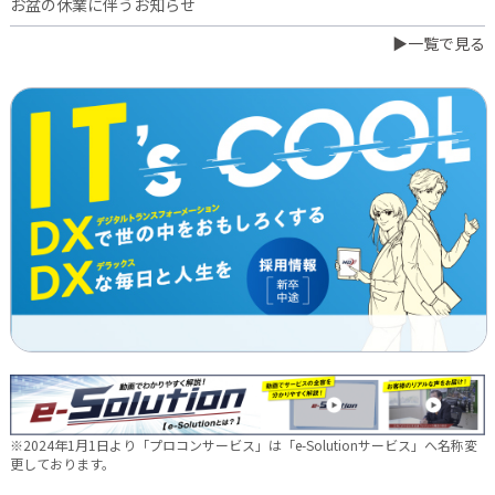
お盆の休業に伴うお知らせ
▶一覧で見る
2026.07.03
橋本誠が博多ロータリークラブ会長に就任
2026.06.23
日本電通グループ、食品事業へ新たな挑戦 ～株式会社中野和一
郎商店をグループ会社化し食品製造事業を開始～
2026.06.16
新卒10期生 辞令交付式を行いました
2026.05.28
現場に新たな活気を！NDTEC株式会社に4名の仲間が加わりました
🔧
2026.05.13
新卒第10期生 OJT研修の様子をご紹介✨
※2024年1月1日より「プロコンサービス」は「e-Solutionサービス」へ名称変
2026.04.28
更しております。
徳島オフィス移転しました～！🚚