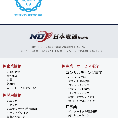
【本社】〒812-0007 福岡市博多区東比恵3-26-10
TEL.092-411-5000 FAX.092-411-6000 フリーダイヤル.0120-023-310
▶企業情報
▶事業・サービス紹介
ごあいさつ
コンサルティング事業
会社概要
・
e-Solutionとは
沿革
・
オフィス環境改善
組織図
コンサルティング
コーポレートメッセージ
・
企業ブランド構築
コンサルティング
▶採用情報
・
経営コンサルティング
新卒採用
・
WEBコンサルティング
中途採用
IT事業
新卒者向け会社説明会情報
・
インターネット環境構築
キャリアビジョン
・
光ソリューション
先輩メッセージ