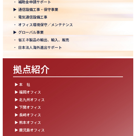
・
補助金申請サポート
結束を深めた2日間！創立50年目の方針発表会を開催！
▶
通信設備工事・保守事業
2025.10.07
・
電気通信設備工事
【日本電通グループ内定式開催】2026年度卒 新卒10期生が本社に
・
オフィス環境保守／メンテナンス
集まりました！
▶
グローバル事業
・
省エネ製品の輸出、輸入、販売
2025.09.11
・
日本法人海外進出サポート
松山オフィスお引っ越し！快適空間にアップグレード✨
2025.09.03
拠点紹介
湯布院保養所をリノベーションし、9月オープン！～社員とご家族
の「心と体のリフレッシュ拠点」に～
▶ 本 社
2025.08.25
▶ 福岡オフィス
松山オフィス 事務所移転のお知らせ
▶ 北九州オフィス
▶ 下関オフィス
2025.08.05
▶ 長崎オフィス
業務効率が劇的に進化！商品ビリンググループにRPAを導入しまし
た
▶ 熊本オフィス
▶ 鹿児島オフィス
2025.07.30