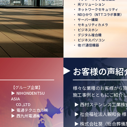
・
光ソリューション
へ」─ 日本電通株式
・
ネットワークセキュリティ
正式認可
・
NDひかり（NTTコラボ事業）
・
サーバー構築
ました
・
セキュリティカメラ
・
ビジネスホン
・
デジタル複合機
・
ビジネスパソコン
・
他 IT通信機器
掃除を行いました！
お客様の声紹
T 1000×CLUB」認
【グループ企業】
様々な業種のお客様から
▶
NIHONDENTSU
施工事例とともにご紹介し
ASIA
」NDグループが
▶ 西村ステンレス工業株
CO.,LTD
大会」に参画
▶
電通テクニカル㈱
▶ 社会福祉法人親和会 様
▶
西九州電通㈱
て講演登壇！LED照明
▶ 株式会社葵（総合葬儀