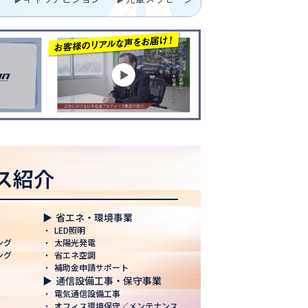
ス紹介
▶
省エネ・環境事業
・
LED照明
ング
・
太陽光発電
ング
・
省エネ空調
・
補助金申請サポート
▶
通信設備工事・保守事業
・
電気通信設備工事
・
オフィス環境保守／メンテナンス