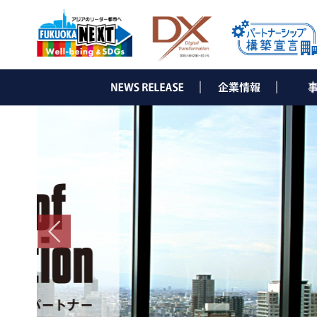
▶ ごあいさつ
▶ 会社概要
▶ 沿革
▶ 組織図
▶ コーポレートメッセージ
▶ コンサル
・e-Sol
・オフィ
・経営コ
・企業ブ
・WEB
▶ IT事業
・インタ
・光ソ
・ネット
・NDひ
・サー
・セキ
・ビジ
・デジ
・ビジ
・他 I
▶ 省エ
・LED
・太陽
・省エ
・補助
▶ 通信
・電気
・オフィ
▶ グロ
・省エネ
・日本法