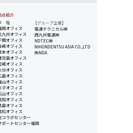
拠点紹介
本 社
【グループ企業】
福岡オフィス
電通テクニカル㈱
北九州オフィス
西九州電通㈱
下関オフィス
NDTEC㈱
長崎オフィス
NIHONDENTSU ASIA CO.,LTD
熊本オフィス
㈱NDA
鹿児島オフィス
宮崎オフィス
大分オフィス
広島オフィス
福山オフィス
米子オフィス
松山オフィス
高知オフィス
徳島オフィス
高松オフィス
光コラボセンター
サポートセンター福岡