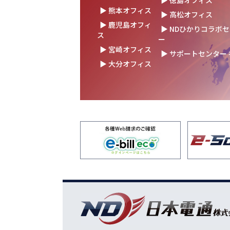
▶ 徳島オフィス
の未来を語る
▶ 熊本オフィス
▶ 高松オフィス
▶ 鹿児島オフィ
2025.10.17
結束を深めた2日間！創立
▶ NDひかりコラボ
ス
を開催！
ー
▶ 宮崎オフィス
▶ サポートセンター
2025.10.07
【日本電通グループ内定式開
▶ 大分オフィス
新卒10期生が本社に集ま
2025.09.11
松山オフィスお引っ越し！
レード✨
2025.09.03
湯布院保養所をリノベーシ
ン！～社員とご家族の「心
拠点」に～
2025.08.25
松山オフィス 事務所移転
2025.08.05
業務効率が劇的に進化！商
にRPAを導入しました