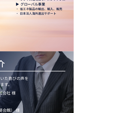
▶
グローバル事業
・
省エネ製品の輸出、輸入、販売
・
日本法人海外進出サポート
介
頂いた喜びの声を
ます。
式会社 様
葵会館） 様