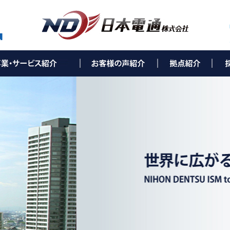
ティング事業(e-Solution)
utionとは
ス環境改善コンサルティング
ンサルティング
ランド構築コンサルティング
コンサルティング
ーネット環境構築
リューション
ワークセキュリティ
かり（NTTコラボ事業）
バー構築
ュリティカメラ
ネスホン
タル複合機
ネスパソコン
T通信機器
ネ・環境事業
照明
光発電
ネ空調
金申請サポート
設備工事・保守事業
通信設備工事
ス環境保守／メンテナンス
ーバル事業
製品の輸出、輸入、販売
人海外進出サポート
▶ 西村ステンレス工業株式会社 様
▶ 社会福祉法人親和会 様
▶ 株式会社葵（総合葬儀葵会館）様
▶ 株式会社ライフタクト 様
▶ 本 社
▶ 福岡オフィス
▶ 北九州オフィス
▶ 下関オフィス
▶ 長崎オフィス
▶ 熊本オフィス
▶ 鹿児島オフィス
▶ 宮崎オフィス
▶ 大分オフィス
▶ 広島オフィス
▶ 福山オフィス
▶ 米子オフィス
▶ 松山オフィス
▶ 高知オフィス
▶ 徳島オフィス
▶ 高松オフィス
▶ NDひかりコラボセン
▶ サポートセンター 福
▶ 
▶ 
▶ 
▶ 
▶ 
▶ 