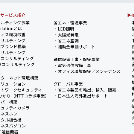
・サービス紹介
▶
ました！
サルティング事業
省エネ・環境事業
olutionとは
・
LED照明
式を開催しました／
フィス環境改善
・
太陽光発電
サルティング
・
省エネ空調
了！～健康経営の取
業ブランド構築
・
補助金申請サポート
サルティング
営コンサルティング
通信設備工事・保守事業
Bコンサルティング
・
電気通信設備工事
・
オフィス環境保守／メンテナンス
業
ンターネット環境構築
ソリューション
グローバル事業
ットワークセキュリティ
・
省エネ製品の輸出、輸入、販売
ひかり（NTTコラボ事業）
・
日本法人海外進出サポート
ーバー構築
キュリティカメラ
ジネスホン
ジタル複合機
ジネスパソコン
IT通信機器