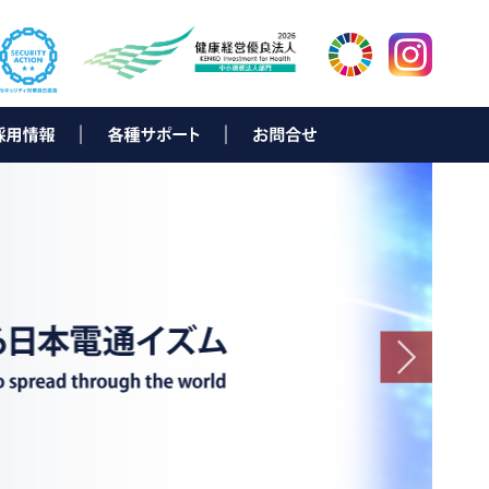
ター
岡
新卒採用募集要項
中途採用募集要項
新卒者向け 会社説明会情報
キャリアビジョン
先輩メッセージ
採用に関するお問合せ
▶ e-Solution（お客様サポート）
▶ データ復旧サービス
▶ e-bill eco
▶ NDひかり with NTT西日本
▶ N Link
▶ D-NEXT
▶ ND-Power
▶ NDでんきNEO
▶ SmartNexus
▶ TeamViewerリモートサポート
▶ ISLonline