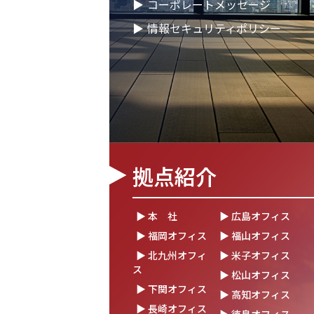
▶
コーポレートメッセージ
2026.02.09
「すべての日本企業を世界
▶
情報セキュリティポリシー
会社、登録支援機関として
2026.01.26
知覧幹部研修に行って参り
2026.01.05
2026年 新年のご挨拶
2025.12.26
一年の感謝を込めて、大
～年末のご挨拶～
拠点紹介
2025.12.12
年末年始休業のお知らせ
2025.12.08
2025年度上期「NTT-WES
▶ 本 社
▶ 広島オフィス
定式にて表彰
▶ 福岡オフィス
▶ 福山オフィス
2025.11.06
「心を高め、経営を伸ばす
▶ 北九州オフィ
▶ 米子オフィス
「稲盛フィロソフィー世界
ス
▶ 松山オフィス
▶ 下関オフィス
▶ 高知オフィス
2025.10.22
モノづくりフェア2025に
▶ 長崎オフィス