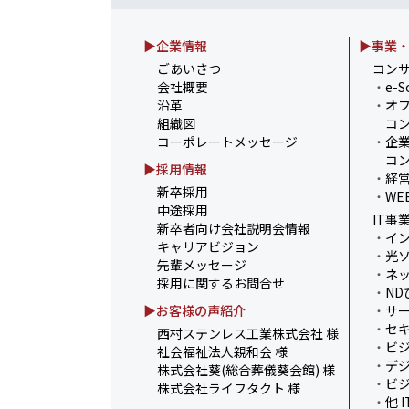
2025.07.30
お盆の休業に伴うお知らせ
▶企業情報
▶事業
2025.07.11
事務部会＆懇親会を開催し
ごあいさつ
コン
会社概要
・
e-S
2025.06.27
＼新卒第9期生 辞令交付
沿革
・
オ
組織図
コン
2025.06.13
ウォーターサーバー設置完
コーポレートメッセージ
・
企
組み～
コン
▶採用情報
・
経
新卒採用
・
WE
中途採用
IT事
新卒者向け会社説明会情報
・
イ
キャリアビジョン
・
光
先輩メッセージ
・
ネ
採用に関するお問合せ
・
ND
▶お客様の声紹介
・
サ
・
セ
西村ステンレス工業株式会社 様
・
ビ
社会福祉法人親和会 様
・
デ
株式会社葵(総合葬儀葵会館) 様
・
ビ
株式会社ライフタクト 様
・
他 