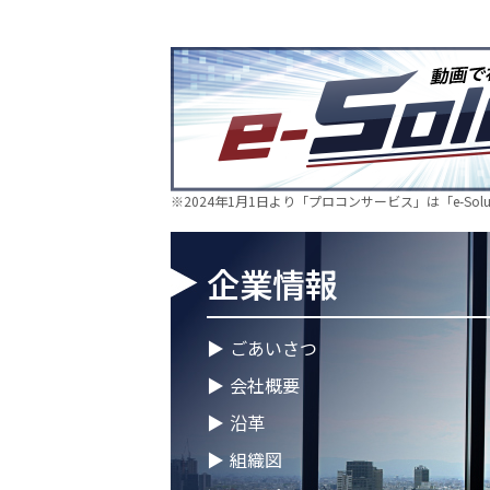
食品製造事業を開始～
2026.06.16
新卒10期生 辞令交付式を
2026.05.28
現場に新たな活気を！NDT
仲間が加わりました🔧
2026.05.13
新卒第10期生 OJT研修
※2024年1月1日より「プロコンサービス」は「e-So
2026.04.28
徳島オフィス移転しました
企業情報
2026.04.28
ゴールデンウイークに伴う
2026.04.25
徳島オフィス 事務所移転
▶
ごあいさつ
▶
会社概要
2026.04.02
🌸2026年度 入社式🌸
▶
沿革
2026.03.09
健康経営優良法人2026に
▶
組織図
ープの健康経営への取り組