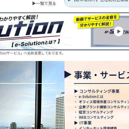
▶一覧で見る
行いました
EC株式会社に4名の
の様子をご紹介✨
lutionサービス」へ名称変更しております。
～！🚚
事業・サービ
休業期間のお知らせ
のお知らせ
▶
コンサルティング事業
・
e-Solutionとは
・
オフィス環境改善コンサルティ
・
企業ブランド構築コンサルティ
・
経営コンサルティング
認定 ― 日本電通グル
・
WEBコンサルティング
み
▶
IT事業
・
インターネット環境構築