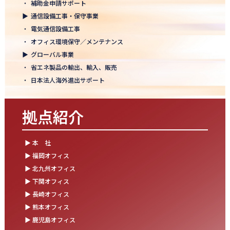
・
補助金申請サポート
結束を深めた2日間！創立50年目の方針発表会を開催！
▶
通信設備工事・保守事業
2025.10.07
・
電気通信設備工事
【日本電通グループ内定式開催】2026年度卒 新卒10期生が本社に
・
オフィス環境保守／メンテナンス
集まりました！
▶
グローバル事業
・
省エネ製品の輸出、輸入、販売
2025.09.11
・
日本法人海外進出サポート
松山オフィスお引っ越し！快適空間にアップグレード✨
2025.09.03
拠点紹介
湯布院保養所をリノベーションし、9月オープン！～社員とご家族
の「心と体のリフレッシュ拠点」に～
▶ 本 社
2025.08.25
▶ 福岡オフィス
松山オフィス 事務所移転のお知らせ
▶ 北九州オフィス
▶ 下関オフィス
2025.08.05
▶ 長崎オフィス
業務効率が劇的に進化！商品ビリンググループにRPAを導入しまし
た
▶ 熊本オフィス
▶ 鹿児島オフィス
2025.07.30