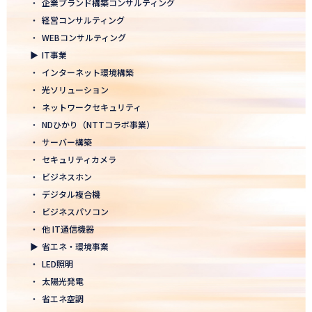
・
企業ブランド構築コンサルティング
2026.01.05
・
経営コンサルティング
2026年 新年のご挨拶
・
WEBコンサルティング
▶
IT事業
2025.12.26
・
インターネット環境構築
一年の感謝を込めて、大掃除を行いました！ ～年末のご挨拶～
・
光ソリューション
2025.12.12
・
ネットワークセキュリティ
年末年始休業のお知らせ
・
NDひかり（NTTコラボ事業）
・
サーバー構築
2025.12.08
・
セキュリティカメラ
2025年度上期「NTT-WEST 1000×CLUB」認定式にて表彰
・
ビジネスホン
・
デジタル複合機
2025.11.06
・
ビジネスパソコン
「心を高め、経営を伸ばす」NDグループが「稲盛フィロソフィー
世界大会」に参画
・
他 IT通信機器
▶
省エネ・環境事業
2025.10.22
・
LED照明
モノづくりフェア2025にて講演登壇！LED照明の未来を語る
・
太陽光発電
・
省エネ空調
2025.10.17