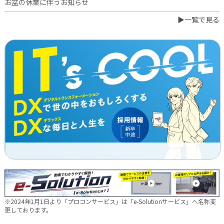
お盆の休業に伴うお知らせ
▶一覧で見る
2026.07.03
橋本誠が博多ロータリークラブ会長に就任
2026.06.23
日本電通グループ、食品事業へ新たな挑戦 ～株式会社中野和一
郎商店をグループ会社化し食品製造事業を開始～
2026.06.16
新卒10期生 辞令交付式を行いました
2026.05.28
現場に新たな活気を！NDTEC株式会社に4名の仲間が加わりました
🔧
2026.05.13
新卒第10期生 OJT研修の様子をご紹介✨
※2024年1月1日より「プロコンサービス」は「e-Solutionサービス」へ名称変
2026.04.28
更しております。
徳島オフィス移転しました～！🚚