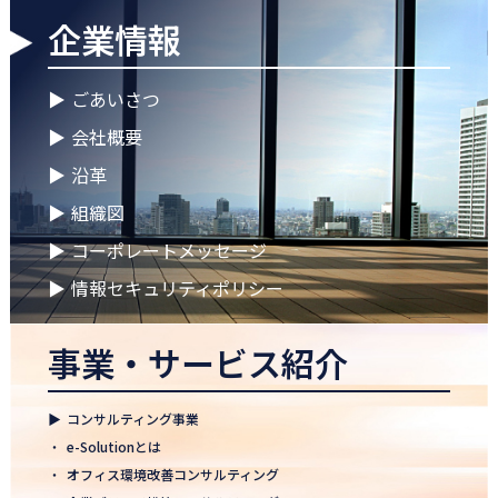
企業情報
2026.04.28
ゴールデンウイークに伴う休業期間のお知らせ
▶
ごあいさつ
2026.04.25
▶
会社概要
徳島オフィス 事務所移転のお知らせ
▶
沿革
2026.04.02
▶
組織図
🌸2026年度 入社式🌸
▶
コーポレートメッセージ
2026.03.09
健康経営優良法人2026に認定 ― 日本電通グループの健康経営への
▶
情報セキュリティポリシー
取り組み
事業・サービス紹介
2026.02.09
「すべての日本企業を世界へ」─ 日本電通株式会社、登録支援機
関として正式認可
▶
コンサルティング事業
2026.01.26
・
e-Solutionとは
知覧幹部研修に行って参りました
・
オフィス環境改善コンサルティング