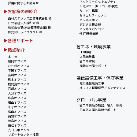
・
ネットワークセキュリティ
採用に関するお問合せ
・
NDひかり（NTTコラボ事業）
▶お客様の声紹介
・
サーバー構築
・
セキュリティカメラ
西村ステンレス工業株式会社 様
・
ビジネスホン
社会福祉法人親和会 様
・
デジタル複合機
株式会社葵(総合葬儀葵会館) 様
・
ビジネスパソコン
株式会社ライフタクト 様
・
他 IT通信機器
▶各種サポート
省エネ・環境事業
▶拠点紹介
・
LED照明
本 社
・
太陽光発電
福岡オフィス
・
省エネ空調
北九州オフィス
・
補助金申請サポート
下関オフィス
長崎オフィス
通信設備工事・保守事業
熊本オフィス
・
電気通信設備工事
鹿児島オフィス
・
オフィス環境保守／メンテナンス
宮崎オフィス
大分オフィス
広島オフィス
グローバル事業
福山オフィス
・
省エネ製品の輸出、輸入、販売
米子オフィス
・
日本法人海外進出サポート
松山オフィス
高知オフィス
徳島オフィス
高松オフィス
光コラボセンター
サポートセンター福岡