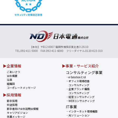
【本社】〒812-0007 福岡市博多区東比恵3-26-10
TEL.092-411-5000 FAX.092-411-6000 フリーダイヤル.0120-023-310
▶企業情報
▶事業・サービス紹介
ごあいさつ
コンサルティング事業
会社概要
・
e-Solutionとは
沿革
・
オフィス環境改善
組織図
コンサルティング
コーポレートメッセージ
・
企業ブランド構築
コンサルティング
▶採用情報
・
経営コンサルティング
新卒採用
・
WEBコンサルティング
中途採用
IT事業
新卒者向け会社説明会情報
・
インターネット環境構築
キャリアビジョン
・
光ソリューション
先輩メッセージ