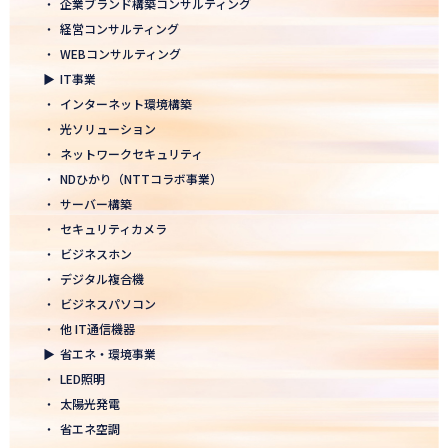
・
企業ブランド構築コンサルティング
2026.01.05
・
経営コンサルティング
2026年 新年のご挨拶
・
WEBコンサルティング
▶
IT事業
2025.12.26
・
インターネット環境構築
一年の感謝を込めて、大掃除を行いました！ ～年末のご挨拶～
・
光ソリューション
2025.12.12
・
ネットワークセキュリティ
年末年始休業のお知らせ
・
NDひかり（NTTコラボ事業）
・
サーバー構築
2025.12.08
・
セキュリティカメラ
2025年度上期「NTT-WEST 1000×CLUB」認定式にて表彰
・
ビジネスホン
・
デジタル複合機
2025.11.06
・
ビジネスパソコン
「心を高め、経営を伸ばす」NDグループが「稲盛フィロソフィー
世界大会」に参画
・
他 IT通信機器
▶
省エネ・環境事業
2025.10.22
・
LED照明
モノづくりフェア2025にて講演登壇！LED照明の未来を語る
・
太陽光発電
・
省エネ空調
2025.10.17