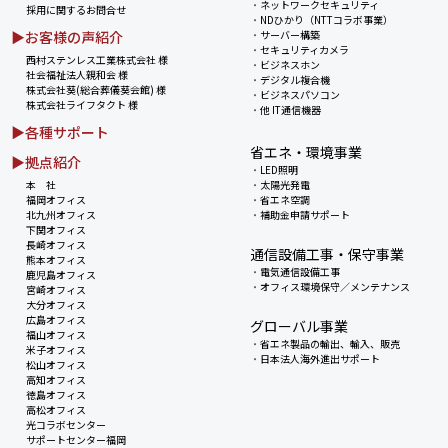
・
ネットワークセキュリティ
採用に関するお問合せ
・
NDひかり（NTTコラボ事業）
▶お客様の声紹介
・
サーバー構築
・
セキュリティカメラ
西村ステンレス工業株式会社 様
・
ビジネスホン
社会福祉法人親和会 様
・
デジタル複合機
株式会社葵(総合葬儀葵会館) 様
・
ビジネスパソコン
株式会社ライフタクト 様
・
他 IT通信機器
▶各種サポート
省エネ・環境事業
▶拠点紹介
・
LED照明
本 社
・
太陽光発電
福岡オフィス
・
省エネ空調
北九州オフィス
・
補助金申請サポート
下関オフィス
長崎オフィス
通信設備工事・保守事業
熊本オフィス
・
電気通信設備工事
鹿児島オフィス
・
オフィス環境保守／メンテナンス
宮崎オフィス
大分オフィス
広島オフィス
グローバル事業
福山オフィス
・
省エネ製品の輸出、輸入、販売
米子オフィス
・
日本法人海外進出サポート
松山オフィス
高知オフィス
徳島オフィス
高松オフィス
光コラボセンター
サポートセンター福岡