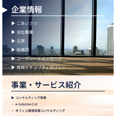
企業情報
2026.04.28
ゴールデンウイークに伴う休業期間のお知らせ
▶
ごあいさつ
2026.04.25
▶
会社概要
徳島オフィス 事務所移転のお知らせ
▶
沿革
2026.04.02
▶
組織図
🌸2026年度 入社式🌸
▶
コーポレートメッセージ
2026.03.09
健康経営優良法人2026に認定 ― 日本電通グループの健康経営への
▶
情報セキュリティポリシー
取り組み
事業・サービス紹介
2026.02.09
「すべての日本企業を世界へ」─ 日本電通株式会社、登録支援機
関として正式認可
▶
コンサルティング事業
2026.01.26
・
e-Solutionとは
知覧幹部研修に行って参りました
・
オフィス環境改善コンサルティング