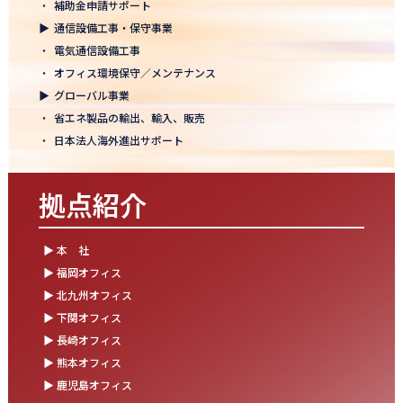
・
補助金申請サポート
結束を深めた2日間！創立50年目の方針発表会を開催！
▶
通信設備工事・保守事業
2025.10.07
・
電気通信設備工事
【日本電通グループ内定式開催】2026年度卒 新卒10期生が本社に
・
オフィス環境保守／メンテナンス
集まりました！
▶
グローバル事業
・
省エネ製品の輸出、輸入、販売
2025.09.11
・
日本法人海外進出サポート
松山オフィスお引っ越し！快適空間にアップグレード✨
2025.09.03
拠点紹介
湯布院保養所をリノベーションし、9月オープン！～社員とご家族
の「心と体のリフレッシュ拠点」に～
▶ 本 社
2025.08.25
▶ 福岡オフィス
松山オフィス 事務所移転のお知らせ
▶ 北九州オフィス
▶ 下関オフィス
2025.08.05
▶ 長崎オフィス
業務効率が劇的に進化！商品ビリンググループにRPAを導入しまし
た
▶ 熊本オフィス
▶ 鹿児島オフィス
2025.07.30