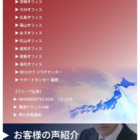
▶ 宮崎オフィス
お盆の休業に伴うお知らせ
▶ 大分オフィス
▶ 広島オフィス
2025.07.11
▶ 福山オフィス
事務部会＆懇親会を開催しました！
▶ 米子オフィス
2025.06.27
▶ 松山オフィス
＼新卒第9期生 辞令交付式を開催しました／
▶ 高知オフィス
▶ 徳島オフィス
2025.06.13
▶ 高松オフィス
ウォーターサーバー設置完了！～健康経営の取組み～
▶ NDひかりコラボセンター
▶ サポートセンター 福岡
【グループ企業】
▶
NIHONDENTSU ASIA
CO.,LTD
▶
電通テクニカル㈱
▶
西九州電通㈱
お客様の声紹介