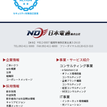
【本社】〒812-0007 福岡市博多区東比恵3-26-10
TEL.092-411-5000 FAX.092-411-6000 フリーダイヤル.0120-023-310
▶企業情報
▶事業・サービス紹介
ごあいさつ
コンサルティング事業
会社概要
・
e-Solutionとは
沿革
・
オフィス環境改善
組織図
コンサルティング
コーポレートメッセージ
・
企業ブランド構築
コンサルティング
▶採用情報
・
経営コンサルティング
新卒採用
・
WEBコンサルティング
中途採用
IT事業
新卒者向け会社説明会情報
・
インターネット環境構築
キャリアビジョン
・
光ソリューション
先輩メッセージ