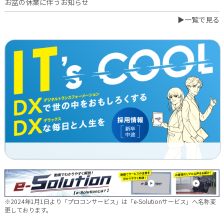
お盆の休業に伴うお知らせ
▶一覧で見る
2026.07.03
橋本誠が博多ロータリークラブ会長に就任
2026.06.23
日本電通グループ、食品事業へ新たな挑戦 ～株式会社中野和一
郎商店をグループ会社化し食品製造事業を開始～
2026.06.16
新卒10期生 辞令交付式を行いました
2026.05.28
現場に新たな活気を！NDTEC株式会社に4名の仲間が加わりました
🔧
2026.05.13
新卒第10期生 OJT研修の様子をご紹介✨
※2024年1月1日より「プロコンサービス」は「e-Solutionサービス」へ名称変
2026.04.28
更しております。
徳島オフィス移転しました～！🚚