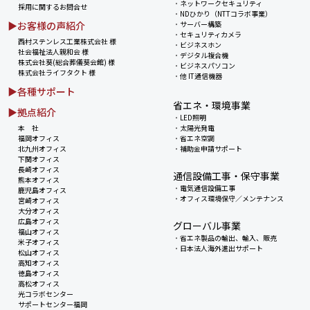
・
ネットワークセキュリティ
採用に関するお問合せ
・
NDひかり（NTTコラボ事業）
▶お客様の声紹介
・
サーバー構築
・
セキュリティカメラ
西村ステンレス工業株式会社 様
・
ビジネスホン
社会福祉法人親和会 様
・
デジタル複合機
株式会社葵(総合葬儀葵会館) 様
・
ビジネスパソコン
株式会社ライフタクト 様
・
他 IT通信機器
▶各種サポート
省エネ・環境事業
▶拠点紹介
・
LED照明
本 社
・
太陽光発電
福岡オフィス
・
省エネ空調
北九州オフィス
・
補助金申請サポート
下関オフィス
長崎オフィス
通信設備工事・保守事業
熊本オフィス
・
電気通信設備工事
鹿児島オフィス
・
オフィス環境保守／メンテナンス
宮崎オフィス
大分オフィス
広島オフィス
グローバル事業
福山オフィス
・
省エネ製品の輸出、輸入、販売
米子オフィス
・
日本法人海外進出サポート
松山オフィス
高知オフィス
徳島オフィス
高松オフィス
光コラボセンター
サポートセンター福岡