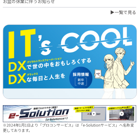
お盆の休業に伴うお知らせ
▶一覧で見る
2026.07.03
橋本誠が博多ロータリークラブ会長に就任
2026.06.23
日本電通グループ、食品事業へ新たな挑戦 ～株式会社中野和一
郎商店をグループ会社化し食品製造事業を開始～
2026.06.16
新卒10期生 辞令交付式を行いました
2026.05.28
現場に新たな活気を！NDTEC株式会社に4名の仲間が加わりました
🔧
2026.05.13
新卒第10期生 OJT研修の様子をご紹介✨
※2024年1月1日より「プロコンサービス」は「e-Solutionサービス」へ名称変
2026.04.28
更しております。
徳島オフィス移転しました～！🚚