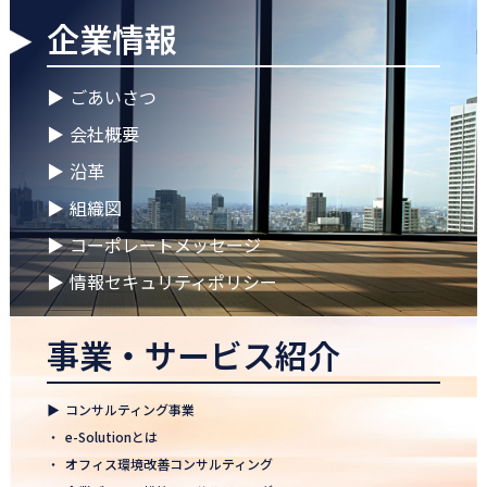
企業情報
2026.04.28
ゴールデンウイークに伴う休業期間のお知らせ
▶
ごあいさつ
2026.04.25
▶
会社概要
徳島オフィス 事務所移転のお知らせ
▶
沿革
2026.04.02
▶
組織図
🌸2026年度 入社式🌸
▶
コーポレートメッセージ
2026.03.09
健康経営優良法人2026に認定 ― 日本電通グループの健康経営への
▶
情報セキュリティポリシー
取り組み
事業・サービス紹介
2026.02.09
「すべての日本企業を世界へ」─ 日本電通株式会社、登録支援機
関として正式認可
▶
コンサルティング事業
2026.01.26
・
e-Solutionとは
知覧幹部研修に行って参りました
・
オフィス環境改善コンサルティング