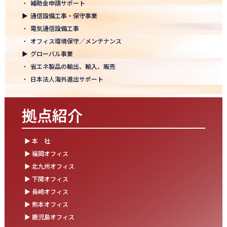
・
補助金申請サポート
結束を深めた2日間！創立50年目の方針発表会を開催！
▶
通信設備工事・保守事業
2025.10.07
・
電気通信設備工事
【日本電通グループ内定式開催】2026年度卒 新卒10期生が本社に
・
オフィス環境保守／メンテナンス
集まりました！
▶
グローバル事業
・
省エネ製品の輸出、輸入、販売
2025.09.11
・
日本法人海外進出サポート
松山オフィスお引っ越し！快適空間にアップグレード✨
2025.09.03
拠点紹介
湯布院保養所をリノベーションし、9月オープン！～社員とご家族
の「心と体のリフレッシュ拠点」に～
▶ 本 社
2025.08.25
▶ 福岡オフィス
松山オフィス 事務所移転のお知らせ
▶ 北九州オフィス
▶ 下関オフィス
2025.08.05
▶ 長崎オフィス
業務効率が劇的に進化！商品ビリンググループにRPAを導入しまし
た
▶ 熊本オフィス
▶ 鹿児島オフィス
2025.07.30