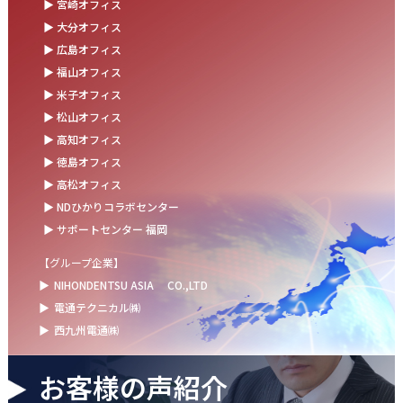
▶ 宮崎オフィス
お盆の休業に伴うお知らせ
▶ 大分オフィス
▶ 広島オフィス
2025.07.11
▶ 福山オフィス
事務部会＆懇親会を開催しました！
▶ 米子オフィス
2025.06.27
▶ 松山オフィス
＼新卒第9期生 辞令交付式を開催しました／
▶ 高知オフィス
▶ 徳島オフィス
2025.06.13
▶ 高松オフィス
ウォーターサーバー設置完了！～健康経営の取組み～
▶ NDひかりコラボセンター
▶ サポートセンター 福岡
【グループ企業】
▶
NIHONDENTSU ASIA
CO.,LTD
▶
電通テクニカル㈱
▶
西九州電通㈱
お客様の声紹介