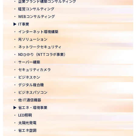
・
企業ブランド構築コンサルティング
2026.01.05
・
経営コンサルティング
2026年 新年のご挨拶
・
WEBコンサルティング
▶
IT事業
2025.12.26
・
インターネット環境構築
一年の感謝を込めて、大掃除を行いました！ ～年末のご挨拶～
・
光ソリューション
2025.12.12
・
ネットワークセキュリティ
年末年始休業のお知らせ
・
NDひかり（NTTコラボ事業）
・
サーバー構築
2025.12.08
・
セキュリティカメラ
2025年度上期「NTT-WEST 1000×CLUB」認定式にて表彰
・
ビジネスホン
・
デジタル複合機
2025.11.06
・
ビジネスパソコン
「心を高め、経営を伸ばす」NDグループが「稲盛フィロソフィー
世界大会」に参画
・
他 IT通信機器
▶
省エネ・環境事業
2025.10.22
・
LED照明
モノづくりフェア2025にて講演登壇！LED照明の未来を語る
・
太陽光発電
・
省エネ空調
2025.10.17