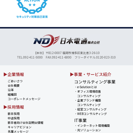
【本社】〒812-0007 福岡市博多区東比恵3-26-10
TEL.092-411-5000 FAX.092-411-6000 フリーダイヤル.0120-023-310
▶企業情報
▶事業・サービス紹介
ごあいさつ
コンサルティング事業
会社概要
・
e-Solutionとは
沿革
・
オフィス環境改善
組織図
コンサルティング
コーポレートメッセージ
・
企業ブランド構築
コンサルティング
▶採用情報
・
経営コンサルティング
新卒採用
・
WEBコンサルティング
中途採用
IT事業
新卒者向け会社説明会情報
・
インターネット環境構築
キャリアビジョン
・
光ソリューション
先輩メッセージ