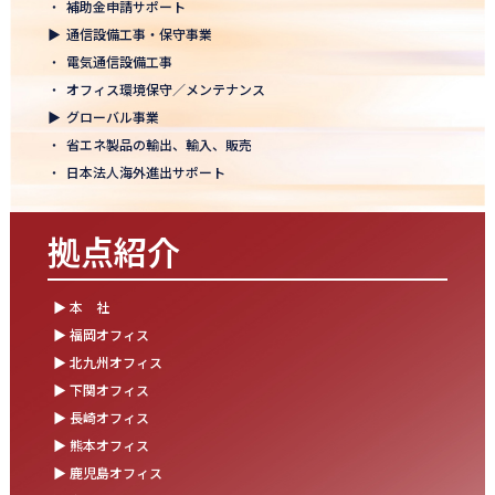
・
補助金申請サポート
結束を深めた2日間！創立50年目の方針発表会を開催！
▶
通信設備工事・保守事業
2025.10.07
・
電気通信設備工事
【日本電通グループ内定式開催】2026年度卒 新卒10期生が本社に
・
オフィス環境保守／メンテナンス
集まりました！
▶
グローバル事業
・
省エネ製品の輸出、輸入、販売
2025.09.11
・
日本法人海外進出サポート
松山オフィスお引っ越し！快適空間にアップグレード✨
2025.09.03
拠点紹介
湯布院保養所をリノベーションし、9月オープン！～社員とご家族
の「心と体のリフレッシュ拠点」に～
▶ 本 社
2025.08.25
▶ 福岡オフィス
松山オフィス 事務所移転のお知らせ
▶ 北九州オフィス
▶ 下関オフィス
2025.08.05
▶ 長崎オフィス
業務効率が劇的に進化！商品ビリンググループにRPAを導入しまし
た
▶ 熊本オフィス
▶ 鹿児島オフィス
2025.07.30