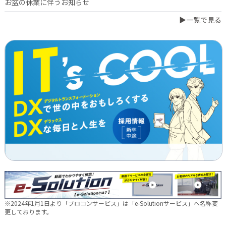
お盆の休業に伴うお知らせ
▶一覧で見る
2026.07.03
橋本誠が博多ロータリークラブ会長に就任
2026.06.23
日本電通グループ、食品事業へ新たな挑戦 ～株式会社中野和一
郎商店をグループ会社化し食品製造事業を開始～
2026.06.16
新卒10期生 辞令交付式を行いました
2026.05.28
現場に新たな活気を！NDTEC株式会社に4名の仲間が加わりました
🔧
2026.05.13
新卒第10期生 OJT研修の様子をご紹介✨
※2024年1月1日より「プロコンサービス」は「e-Solutionサービス」へ名称変
2026.04.28
更しております。
徳島オフィス移転しました～！🚚