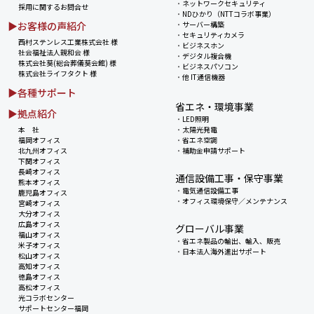
・
ネットワークセキュリティ
採用に関するお問合せ
・
NDひかり（NTTコラボ事業）
▶お客様の声紹介
・
サーバー構築
・
セキュリティカメラ
西村ステンレス工業株式会社 様
・
ビジネスホン
社会福祉法人親和会 様
・
デジタル複合機
株式会社葵(総合葬儀葵会館) 様
・
ビジネスパソコン
株式会社ライフタクト 様
・
他 IT通信機器
▶各種サポート
省エネ・環境事業
▶拠点紹介
・
LED照明
本 社
・
太陽光発電
福岡オフィス
・
省エネ空調
北九州オフィス
・
補助金申請サポート
下関オフィス
長崎オフィス
通信設備工事・保守事業
熊本オフィス
・
電気通信設備工事
鹿児島オフィス
・
オフィス環境保守／メンテナンス
宮崎オフィス
大分オフィス
広島オフィス
グローバル事業
福山オフィス
・
省エネ製品の輸出、輸入、販売
米子オフィス
・
日本法人海外進出サポート
松山オフィス
高知オフィス
徳島オフィス
高松オフィス
光コラボセンター
サポートセンター福岡