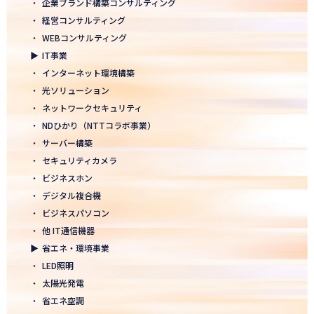
・
企業ブランド構築コンサルティング
2026.01.05
・
経営コンサルティング
2026年 新年のご挨拶
・
WEBコンサルティング
▶
IT事業
2025.12.26
・
インターネット環境構築
一年の感謝を込めて、大掃除を行いました！ ～年末のご挨拶～
・
光ソリューション
2025.12.12
・
ネットワークセキュリティ
年末年始休業のお知らせ
・
NDひかり（NTTコラボ事業）
・
サーバー構築
2025.12.08
・
セキュリティカメラ
2025年度上期「NTT-WEST 1000×CLUB」認定式にて表彰
・
ビジネスホン
・
デジタル複合機
2025.11.06
・
ビジネスパソコン
「心を高め、経営を伸ばす」NDグループが「稲盛フィロソフィー
世界大会」に参画
・
他 IT通信機器
▶
省エネ・環境事業
2025.10.22
・
LED照明
モノづくりフェア2025にて講演登壇！LED照明の未来を語る
・
太陽光発電
・
省エネ空調
2025.10.17