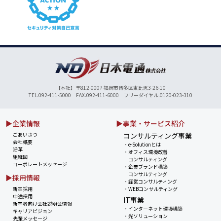
【本社】〒812-0007 福岡市博多区東比恵3-26-10
TEL.092-411-5000 FAX.092-411-6000 フリーダイヤル.0120-023-310
▶企業情報
▶事業・サービス紹介
ごあいさつ
コンサルティング事業
会社概要
・
e-Solutionとは
沿革
・
オフィス環境改善
組織図
コンサルティング
コーポレートメッセージ
・
企業ブランド構築
コンサルティング
▶採用情報
・
経営コンサルティング
新卒採用
・
WEBコンサルティング
中途採用
IT事業
新卒者向け会社説明会情報
・
インターネット環境構築
キャリアビジョン
・
光ソリューション
先輩メッセージ