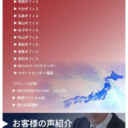
▶ 宮崎オフィス
お盆の休業に伴うお知らせ
▶ 大分オフィス
▶ 広島オフィス
2025.07.11
▶ 福山オフィス
事務部会＆懇親会を開催しました！
▶ 米子オフィス
2025.06.27
▶ 松山オフィス
＼新卒第9期生 辞令交付式を開催しました／
▶ 高知オフィス
▶ 徳島オフィス
2025.06.13
▶ 高松オフィス
ウォーターサーバー設置完了！～健康経営の取組み～
▶ NDひかりコラボセンター
▶ サポートセンター 福岡
【グループ企業】
▶
NIHONDENTSU ASIA
CO.,LTD
▶
電通テクニカル㈱
▶
西九州電通㈱
お客様の声紹介