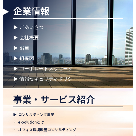
企業情報
2026.04.28
ゴールデンウイークに伴う休業期間のお知らせ
▶
ごあいさつ
2026.04.25
▶
会社概要
徳島オフィス 事務所移転のお知らせ
▶
沿革
2026.04.02
▶
組織図
🌸2026年度 入社式🌸
▶
コーポレートメッセージ
2026.03.09
健康経営優良法人2026に認定 ― 日本電通グループの健康経営への
▶
情報セキュリティポリシー
取り組み
事業・サービス紹介
2026.02.09
「すべての日本企業を世界へ」─ 日本電通株式会社、登録支援機
関として正式認可
▶
コンサルティング事業
2026.01.26
・
e-Solutionとは
知覧幹部研修に行って参りました
・
オフィス環境改善コンサルティング