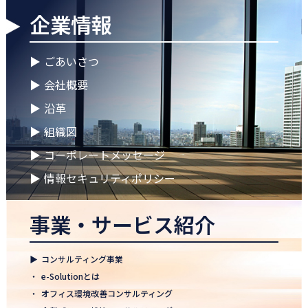
企業情報
2026.04.28
ゴールデンウイークに伴う休業期間のお知らせ
▶
ごあいさつ
2026.04.25
▶
会社概要
徳島オフィス 事務所移転のお知らせ
▶
沿革
2026.04.02
▶
組織図
🌸2026年度 入社式🌸
▶
コーポレートメッセージ
2026.03.09
健康経営優良法人2026に認定 ― 日本電通グループの健康経営への
▶
情報セキュリティポリシー
取り組み
事業・サービス紹介
2026.02.09
「すべての日本企業を世界へ」─ 日本電通株式会社、登録支援機
関として正式認可
▶
コンサルティング事業
2026.01.26
・
e-Solutionとは
知覧幹部研修に行って参りました
・
オフィス環境改善コンサルティング