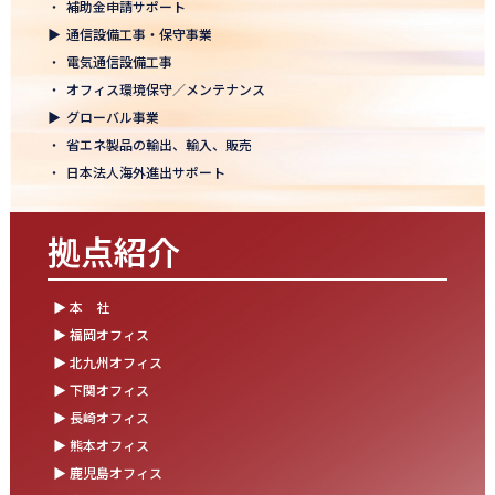
・
補助金申請サポート
結束を深めた2日間！創立50年目の方針発表会を開催！
▶
通信設備工事・保守事業
2025.10.07
・
電気通信設備工事
【日本電通グループ内定式開催】2026年度卒 新卒10期生が本社に
・
オフィス環境保守／メンテナンス
集まりました！
▶
グローバル事業
・
省エネ製品の輸出、輸入、販売
2025.09.11
・
日本法人海外進出サポート
松山オフィスお引っ越し！快適空間にアップグレード✨
2025.09.03
拠点紹介
湯布院保養所をリノベーションし、9月オープン！～社員とご家族
の「心と体のリフレッシュ拠点」に～
▶ 本 社
2025.08.25
▶ 福岡オフィス
松山オフィス 事務所移転のお知らせ
▶ 北九州オフィス
▶ 下関オフィス
2025.08.05
▶ 長崎オフィス
業務効率が劇的に進化！商品ビリンググループにRPAを導入しまし
た
▶ 熊本オフィス
▶ 鹿児島オフィス
2025.07.30