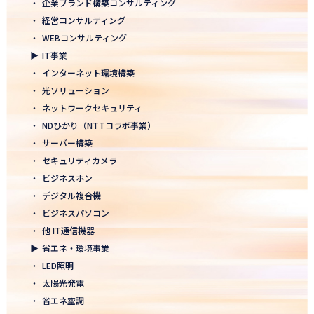
・
企業ブランド構築コンサルティング
2026.01.05
・
経営コンサルティング
2026年 新年のご挨拶
・
WEBコンサルティング
▶
IT事業
2025.12.26
・
インターネット環境構築
一年の感謝を込めて、大掃除を行いました！ ～年末のご挨拶～
・
光ソリューション
2025.12.12
・
ネットワークセキュリティ
年末年始休業のお知らせ
・
NDひかり（NTTコラボ事業）
・
サーバー構築
2025.12.08
・
セキュリティカメラ
2025年度上期「NTT-WEST 1000×CLUB」認定式にて表彰
・
ビジネスホン
・
デジタル複合機
2025.11.06
・
ビジネスパソコン
「心を高め、経営を伸ばす」NDグループが「稲盛フィロソフィー
世界大会」に参画
・
他 IT通信機器
▶
省エネ・環境事業
2025.10.22
・
LED照明
モノづくりフェア2025にて講演登壇！LED照明の未来を語る
・
太陽光発電
・
省エネ空調
2025.10.17