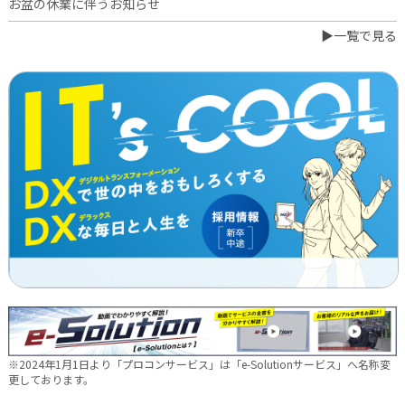
お盆の休業に伴うお知らせ
▶一覧で見る
2026.07.03
橋本誠が博多ロータリークラブ会長に就任
2026.06.23
日本電通グループ、食品事業へ新たな挑戦 ～株式会社中野和一
郎商店をグループ会社化し食品製造事業を開始～
2026.06.16
新卒10期生 辞令交付式を行いました
2026.05.28
現場に新たな活気を！NDTEC株式会社に4名の仲間が加わりました
🔧
2026.05.13
新卒第10期生 OJT研修の様子をご紹介✨
※2024年1月1日より「プロコンサービス」は「e-Solutionサービス」へ名称変
2026.04.28
更しております。
徳島オフィス移転しました～！🚚