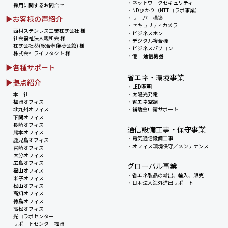
・
ネットワークセキュリティ
採用に関するお問合せ
・
NDひかり（NTTコラボ事業）
▶お客様の声紹介
・
サーバー構築
・
セキュリティカメラ
西村ステンレス工業株式会社 様
・
ビジネスホン
社会福祉法人親和会 様
・
デジタル複合機
株式会社葵(総合葬儀葵会館) 様
・
ビジネスパソコン
株式会社ライフタクト 様
・
他 IT通信機器
▶各種サポート
省エネ・環境事業
▶拠点紹介
・
LED照明
本 社
・
太陽光発電
福岡オフィス
・
省エネ空調
北九州オフィス
・
補助金申請サポート
下関オフィス
長崎オフィス
通信設備工事・保守事業
熊本オフィス
・
電気通信設備工事
鹿児島オフィス
・
オフィス環境保守／メンテナンス
宮崎オフィス
大分オフィス
広島オフィス
グローバル事業
福山オフィス
・
省エネ製品の輸出、輸入、販売
米子オフィス
・
日本法人海外進出サポート
松山オフィス
高知オフィス
徳島オフィス
高松オフィス
光コラボセンター
サポートセンター福岡