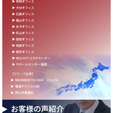
▶ 宮崎オフィス
お盆の休業に伴うお知らせ
▶ 大分オフィス
▶ 広島オフィス
2025.07.11
▶ 福山オフィス
事務部会＆懇親会を開催しました！
▶ 米子オフィス
2025.06.27
▶ 松山オフィス
＼新卒第9期生 辞令交付式を開催しました／
▶ 高知オフィス
▶ 徳島オフィス
2025.06.13
▶ 高松オフィス
ウォーターサーバー設置完了！～健康経営の取組み～
▶ NDひかりコラボセンター
▶ サポートセンター 福岡
【グループ企業】
▶
NIHONDENTSU ASIA
CO.,LTD
▶
電通テクニカル㈱
▶
西九州電通㈱
お客様の声紹介