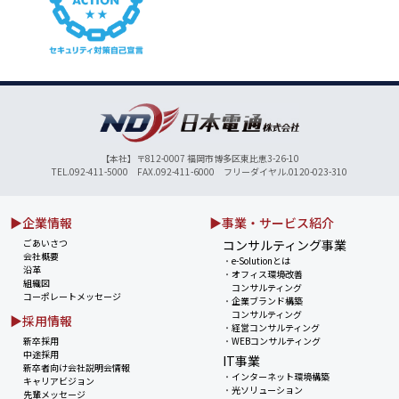
【本社】〒812-0007 福岡市博多区東比恵3-26-10
TEL.092-411-5000 FAX.092-411-6000 フリーダイヤル.0120-023-310
▶企業情報
▶事業・サービス紹介
ごあいさつ
コンサルティング事業
会社概要
・
e-Solutionとは
沿革
・
オフィス環境改善
組織図
コンサルティング
コーポレートメッセージ
・
企業ブランド構築
コンサルティング
▶採用情報
・
経営コンサルティング
新卒採用
・
WEBコンサルティング
中途採用
IT事業
新卒者向け会社説明会情報
・
インターネット環境構築
キャリアビジョン
・
光ソリューション
先輩メッセージ