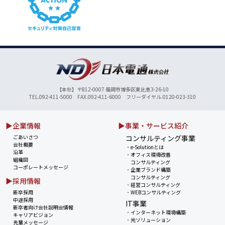
【本社】〒812-0007 福岡市博多区東比恵3-26-10
TEL.092-411-5000 FAX.092-411-6000 フリーダイヤル.0120-023-310
▶企業情報
▶事業・サービス紹介
ごあいさつ
コンサルティング事業
会社概要
・
e-Solutionとは
沿革
・
オフィス環境改善
組織図
コンサルティング
コーポレートメッセージ
・
企業ブランド構築
コンサルティング
▶採用情報
・
経営コンサルティング
新卒採用
・
WEBコンサルティング
中途採用
IT事業
新卒者向け会社説明会情報
・
インターネット環境構築
キャリアビジョン
・
光ソリューション
先輩メッセージ