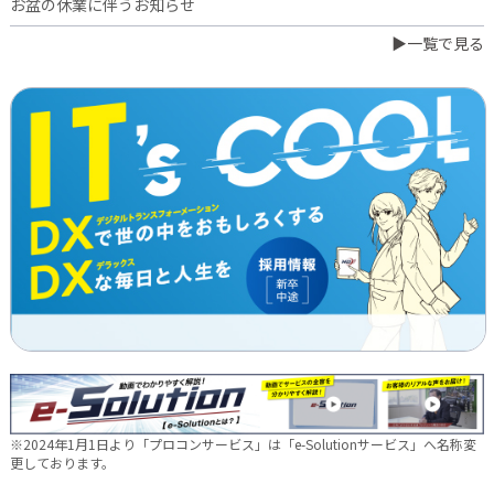
お盆の休業に伴うお知らせ
▶一覧で見る
2026.07.03
橋本誠が博多ロータリークラブ会長に就任
2026.06.23
日本電通グループ、食品事業へ新たな挑戦 ～株式会社中野和一
郎商店をグループ会社化し食品製造事業を開始～
2026.06.16
新卒10期生 辞令交付式を行いました
2026.05.28
現場に新たな活気を！NDTEC株式会社に4名の仲間が加わりました
🔧
2026.05.13
新卒第10期生 OJT研修の様子をご紹介✨
※2024年1月1日より「プロコンサービス」は「e-Solutionサービス」へ名称変
2026.04.28
更しております。
徳島オフィス移転しました～！🚚