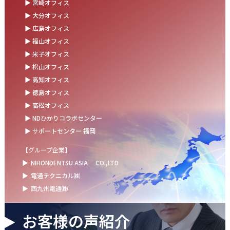
▶ 宮崎オフィス
お盆の休業に伴うお知らせ
▶ 大分オフィス
▶ 広島オフィス
2025.07.11
▶ 福山オフィス
事務部会＆懇親会を開催しました！
▶ 米子オフィス
2025.06.27
▶ 松山オフィス
＼新卒第9期生 辞令交付式を開催しました／
▶ 高知オフィス
▶ 徳島オフィス
2025.06.13
▶ 高松オフィス
ウォーターサーバー設置完了！～健康経営の取組み～
▶ NDひかりコラボセンター
▶ サポートセンター 福岡
【グループ企業】
▶
NIHONDENTSU ASIA
CO.,LTD
▶
電通テクニカル㈱
▶
西九州電通㈱
お客様の声紹介