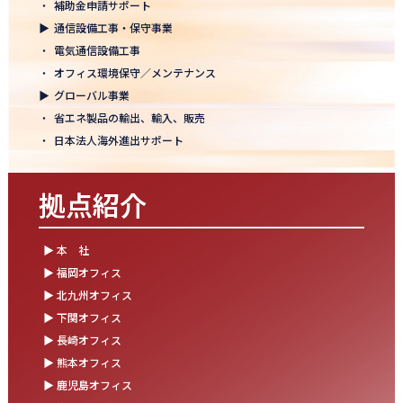
・
補助金申請サポート
結束を深めた2日間！創立50年目の方針発表会を開催！
▶
通信設備工事・保守事業
2025.10.07
・
電気通信設備工事
【日本電通グループ内定式開催】2026年度卒 新卒10期生が本社に
・
オフィス環境保守／メンテナンス
集まりました！
▶
グローバル事業
・
省エネ製品の輸出、輸入、販売
2025.09.11
・
日本法人海外進出サポート
松山オフィスお引っ越し！快適空間にアップグレード✨
2025.09.03
拠点紹介
湯布院保養所をリノベーションし、9月オープン！～社員とご家族
の「心と体のリフレッシュ拠点」に～
▶ 本 社
2025.08.25
▶ 福岡オフィス
松山オフィス 事務所移転のお知らせ
▶ 北九州オフィス
▶ 下関オフィス
2025.08.05
▶ 長崎オフィス
業務効率が劇的に進化！商品ビリンググループにRPAを導入しまし
た
▶ 熊本オフィス
▶ 鹿児島オフィス
2025.07.30