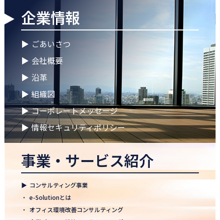
企業情報
2026.04.28
ゴールデンウイークに伴う休業期間のお知らせ
▶
ごあいさつ
2026.04.25
▶
会社概要
徳島オフィス 事務所移転のお知らせ
▶
沿革
2026.04.02
▶
組織図
🌸2026年度 入社式🌸
▶
コーポレートメッセージ
2026.03.09
健康経営優良法人2026に認定 ― 日本電通グループの健康経営への
▶
情報セキュリティポリシー
取り組み
事業・サービス紹介
2026.02.09
「すべての日本企業を世界へ」─ 日本電通株式会社、登録支援機
関として正式認可
▶
コンサルティング事業
2026.01.26
・
e-Solutionとは
知覧幹部研修に行って参りました
・
オフィス環境改善コンサルティング