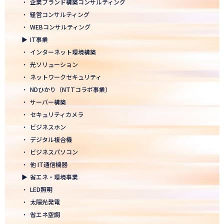
・
企業ブランド構築コンサルティング
2026.01.05
・
経営コンサルティング
2026年 新年のご挨拶
・
WEBコンサルティング
▶
IT事業
2025.12.26
・
インターネット環境構築
一年の感謝を込めて、大掃除を行いました！ ～年末のご挨拶～
・
光ソリューション
2025.12.12
・
ネットワークセキュリティ
年末年始休業のお知らせ
・
NDひかり（NTTコラボ事業）
・
サーバー構築
2025.12.08
・
セキュリティカメラ
2025年度上期「NTT-WEST 1000×CLUB」認定式にて表彰
・
ビジネスホン
・
デジタル複合機
2025.11.06
・
ビジネスパソコン
「心を高め、経営を伸ばす」NDグループが「稲盛フィロソフィー
世界大会」に参画
・
他 IT通信機器
▶
省エネ・環境事業
2025.10.22
・
LED照明
モノづくりフェア2025にて講演登壇！LED照明の未来を語る
・
太陽光発電
・
省エネ空調
2025.10.17