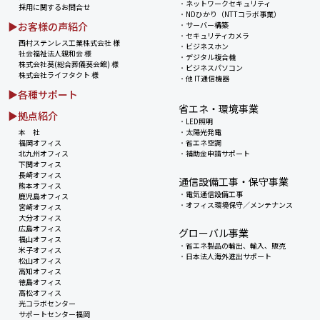
・
ネットワークセキュリティ
採用に関するお問合せ
・
NDひかり（NTTコラボ事業）
▶お客様の声紹介
・
サーバー構築
・
セキュリティカメラ
西村ステンレス工業株式会社 様
・
ビジネスホン
社会福祉法人親和会 様
・
デジタル複合機
株式会社葵(総合葬儀葵会館) 様
・
ビジネスパソコン
株式会社ライフタクト 様
・
他 IT通信機器
▶各種サポート
省エネ・環境事業
▶拠点紹介
・
LED照明
本 社
・
太陽光発電
福岡オフィス
・
省エネ空調
北九州オフィス
・
補助金申請サポート
下関オフィス
長崎オフィス
通信設備工事・保守事業
熊本オフィス
・
電気通信設備工事
鹿児島オフィス
・
オフィス環境保守／メンテナンス
宮崎オフィス
大分オフィス
広島オフィス
グローバル事業
福山オフィス
・
省エネ製品の輸出、輸入、販売
米子オフィス
・
日本法人海外進出サポート
松山オフィス
高知オフィス
徳島オフィス
高松オフィス
光コラボセンター
サポートセンター福岡