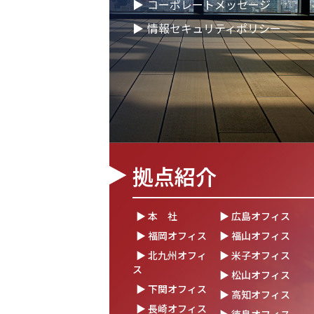
▶
コーポレートメッセージ
2026.02.09
「すべての日本企業を世界
▶
情報セキュリティポリシー
会社、登録支援機関として
2026.01.26
知覧幹部研修に行って参り
2026.01.05
2026年 新年のご挨拶
2025.12.26
一年の感謝を込めて、大
～年末のご挨拶～
拠点紹介
2025.12.12
年末年始休業のお知らせ
2025.12.08
2025年度上期「NTT-WES
▶ 本 社
▶ 広島オフィス
定式にて表彰
▶ 福岡オフィス
▶ 福山オフィス
2025.11.06
「心を高め、経営を伸ばす
▶ 北九州オフィ
▶ 米子オフィス
「稲盛フィロソフィー世界
ス
▶ 松山オフィス
▶ 下関オフィス
▶ 高知オフィス
2025.10.22
モノづくりフェア2025に
▶ 長崎オフィス