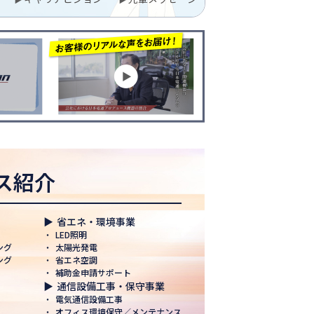
ス紹介
▶
省エネ・環境事業
・
LED照明
ング
・
太陽光発電
ング
・
省エネ空調
・
補助金申請サポート
▶
通信設備工事・保守事業
・
電気通信設備工事
・
オフィス環境保守／メンテナンス