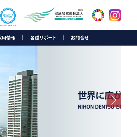
ター
岡
新卒採用募集要項
中途採用募集要項
新卒者向け 会社説明会情報
キャリアビジョン
先輩メッセージ
採用に関するお問合せ
▶ e-Solution（お客様サポート）
▶ データ復旧サービス
▶ e-bill eco
▶ NDひかり with NTT西日本
▶ N Link
▶ D-NEXT
▶ ND-Power
▶ NDでんきNEO
▶ SmartNexus
▶ TeamViewerリモートサポート
▶ ISLonline