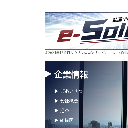
食品製造事業を開始～
2026.06.16
新卒10期生 辞令交付式を
2026.05.28
現場に新たな活気を！NDT
仲間が加わりました🔧
2026.05.13
新卒第10期生 OJT研修
※2024年1月1日より「プロコンサービス」は「e-So
2026.04.28
徳島オフィス移転しました
企業情報
2026.04.28
ゴールデンウイークに伴う
2026.04.25
徳島オフィス 事務所移転
▶
ごあいさつ
▶
会社概要
2026.04.02
🌸2026年度 入社式🌸
▶
沿革
2026.03.09
健康経営優良法人2026に
▶
組織図
ープの健康経営への取り組