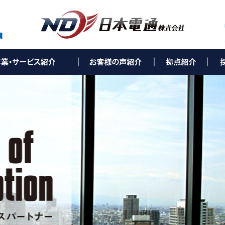
ティング事業(e-Solution)
utionとは
ス環境改善コンサルティング
ンサルティング
ランド構築コンサルティング
コンサルティング
ーネット環境構築
リューション
ワークセキュリティ
かり（NTTコラボ事業）
バー構築
ュリティカメラ
ネスホン
タル複合機
ネスパソコン
T通信機器
ネ・環境事業
照明
光発電
ネ空調
金申請サポート
設備工事・保守事業
通信設備工事
ス環境保守／メンテナンス
ーバル事業
製品の輸出、輸入、販売
人海外進出サポート
▶ 西村ステンレス工業株式会社 様
▶ 社会福祉法人親和会 様
▶ 株式会社葵（総合葬儀葵会館）様
▶ 株式会社ライフタクト 様
▶ 本 社
▶ 福岡オフィス
▶ 北九州オフィス
▶ 下関オフィス
▶ 長崎オフィス
▶ 熊本オフィス
▶ 鹿児島オフィス
▶ 宮崎オフィス
▶ 大分オフィス
▶ 広島オフィス
▶ 福山オフィス
▶ 米子オフィス
▶ 松山オフィス
▶ 高知オフィス
▶ 徳島オフィス
▶ 高松オフィス
▶ NDひかりコラボセン
▶ サポートセンター 福
▶ 
▶ 
▶ 
▶ 
▶ 
▶ 