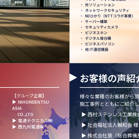
・
光ソリューション
へ」─ 日本電通株式
・
ネットワークセキュリティ
正式認可
・
NDひかり（NTTコラボ事業）
・
サーバー構築
ました
・
セキュリティカメラ
・
ビジネスホン
・
デジタル複合機
・
ビジネスパソコン
・
他 IT通信機器
掃除を行いました！
お客様の声紹
T 1000×CLUB」認
【グループ企業】
様々な業種のお客様から
▶
NIHONDENTSU
施工事例とともにご紹介し
ASIA
」NDグループが
▶ 西村ステンレス工業株
CO.,LTD
大会」に参画
▶
電通テクニカル㈱
▶ 社会福祉法人親和会 様
▶
西九州電通㈱
て講演登壇！LED照明
▶ 株式会社葵（総合葬儀