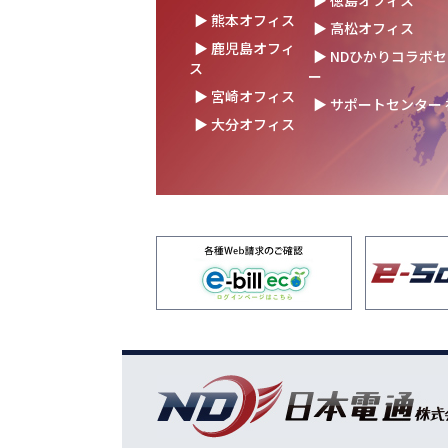
▶ 徳島オフィス
の未来を語る
▶ 熊本オフィス
▶ 高松オフィス
▶ 鹿児島オフィ
2025.10.17
結束を深めた2日間！創立
▶ NDひかりコラボ
ス
を開催！
ー
▶ 宮崎オフィス
▶ サポートセンター
2025.10.07
【日本電通グループ内定式開
▶ 大分オフィス
新卒10期生が本社に集ま
2025.09.11
松山オフィスお引っ越し！
レード✨
2025.09.03
湯布院保養所をリノベーシ
ン！～社員とご家族の「心
拠点」に～
2025.08.25
松山オフィス 事務所移転
2025.08.05
業務効率が劇的に進化！商
にRPAを導入しました