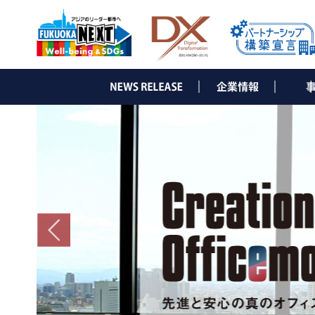
▶ ごあいさつ
▶ 会社概要
▶ 沿革
▶ 組織図
▶ コーポレートメッセージ
▶ コンサル
・e-Sol
・オフィ
・経営コ
・企業ブ
・WEB
▶ IT事業
・インタ
・光ソ
・ネット
・NDひ
・サー
・セキ
・ビジ
・デジ
・ビジ
・他 I
▶ 省エ
・LED
・太陽
・省エ
・補助
▶ 通信
・電気
・オフィ
▶ グロ
・省エネ
・日本法