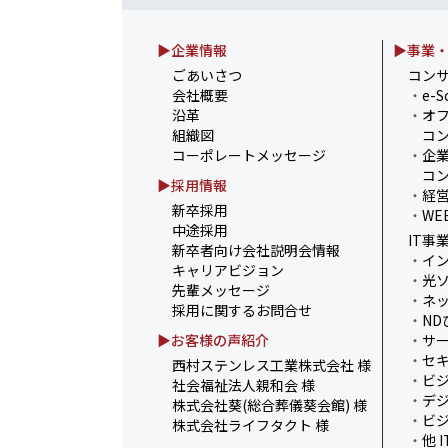
2025.07.30
お盆の休業に伴うお知らせ
▶企業情報
▶事業
2025.07.11
事務部会＆懇親会を開催し
ごあいさつ
コン
会社概要
・
e-S
2025.06.27
＼新卒第9期生 辞令交付
沿革
・
オ
組織図
コン
2025.06.13
ウォーターサーバー設置完
コーポレートメッセージ
・
企
組み～
コン
▶採用情報
・
経
新卒採用
・
WE
中途採用
IT事
新卒者向け会社説明会情報
・
イ
キャリアビジョン
・
光
先輩メッセージ
・
ネ
採用に関するお問合せ
・
ND
▶お客様の声紹介
・
サ
・
セ
西村ステンレス工業株式会社 様
・
ビ
社会福祉法人親和会 様
・
デ
株式会社葵(総合葬儀葵会館) 様
・
ビ
株式会社ライフタクト 様
・
他 