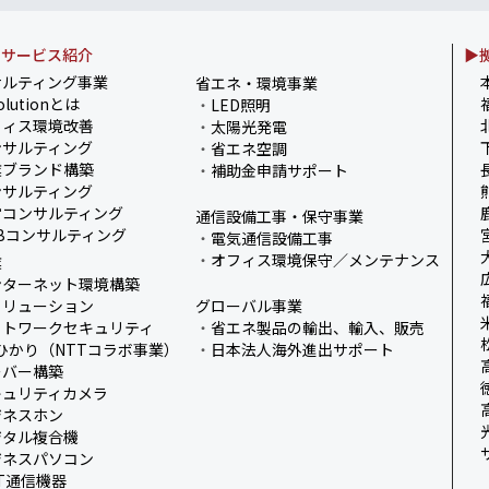
・サービス紹介
▶
ました！
サルティング事業
省エネ・環境事業
olutionとは
・
LED照明
式を開催しました／
フィス環境改善
・
太陽光発電
サルティング
・
省エネ空調
了！～健康経営の取
業ブランド構築
・
補助金申請サポート
サルティング
営コンサルティング
通信設備工事・保守事業
Bコンサルティング
・
電気通信設備工事
・
オフィス環境保守／メンテナンス
業
ンターネット環境構築
ソリューション
グローバル事業
ットワークセキュリティ
・
省エネ製品の輸出、輸入、販売
ひかり（NTTコラボ事業）
・
日本法人海外進出サポート
ーバー構築
キュリティカメラ
ジネスホン
ジタル複合機
ジネスパソコン
IT通信機器