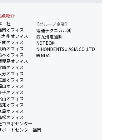
拠点紹介
本 社
【グループ企業】
福岡オフィス
電通テクニカル㈱
北九州オフィス
西九州電通㈱
下関オフィス
NDTEC㈱
長崎オフィス
NIHONDENTSU ASIA CO.,LTD
熊本オフィス
㈱NDA
鹿児島オフィス
宮崎オフィス
大分オフィス
広島オフィス
福山オフィス
米子オフィス
松山オフィス
高知オフィス
徳島オフィス
高松オフィス
光コラボセンター
サポートセンター福岡