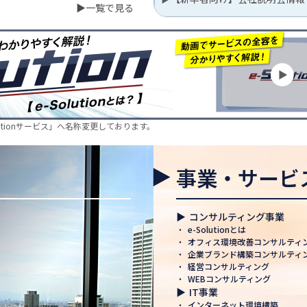
▶一覧で見る
行いました
EC株式会社に4名の
の様子をご紹介✨
lutionサービス」へ名称変更しております。
～！🚚
事業・サービ
休業期間のお知らせ
のお知らせ
▶
コンサルティング事業
・
e-Solutionとは
・
オフィス環境改善コンサルティ
・
企業ブランド構築コンサルティ
・
経営コンサルティング
認定 ― 日本電通グル
・
WEBコンサルティング
み
▶
IT事業
・
インターネット環境構築