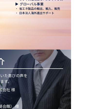
▶
グローバル事業
・
省エネ製品の輸出、輸入、販売
・
日本法人海外進出サポート
介
頂いた喜びの声を
ます。
式会社 様
葵会館） 様