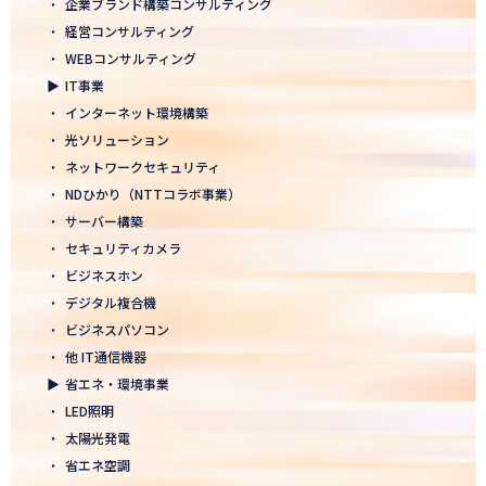
・
企業ブランド構築コンサルティング
2026.01.05
・
経営コンサルティング
2026年 新年のご挨拶
・
WEBコンサルティング
▶
IT事業
2025.12.26
・
インターネット環境構築
一年の感謝を込めて、大掃除を行いました！ ～年末のご挨拶～
・
光ソリューション
2025.12.12
・
ネットワークセキュリティ
年末年始休業のお知らせ
・
NDひかり（NTTコラボ事業）
・
サーバー構築
2025.12.08
・
セキュリティカメラ
2025年度上期「NTT-WEST 1000×CLUB」認定式にて表彰
・
ビジネスホン
・
デジタル複合機
2025.11.06
・
ビジネスパソコン
「心を高め、経営を伸ばす」NDグループが「稲盛フィロソフィー
世界大会」に参画
・
他 IT通信機器
▶
省エネ・環境事業
2025.10.22
・
LED照明
モノづくりフェア2025にて講演登壇！LED照明の未来を語る
・
太陽光発電
・
省エネ空調
2025.10.17