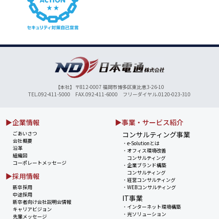
【本社】〒812-0007 福岡市博多区東比恵3-26-10
TEL.092-411-5000 FAX.092-411-6000 フリーダイヤル.0120-023-310
▶企業情報
▶事業・サービス紹介
ごあいさつ
コンサルティング事業
会社概要
・
e-Solutionとは
沿革
・
オフィス環境改善
組織図
コンサルティング
コーポレートメッセージ
・
企業ブランド構築
コンサルティング
▶採用情報
・
経営コンサルティング
新卒採用
・
WEBコンサルティング
中途採用
IT事業
新卒者向け会社説明会情報
・
インターネット環境構築
キャリアビジョン
・
光ソリューション
先輩メッセージ