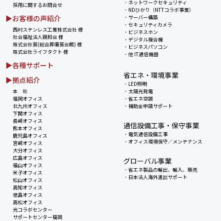
・
ネットワークセキュリティ
採用に関するお問合せ
・
NDひかり（NTTコラボ事業）
▶お客様の声紹介
・
サーバー構築
・
セキュリティカメラ
西村ステンレス工業株式会社 様
・
ビジネスホン
社会福祉法人親和会 様
・
デジタル複合機
株式会社葵(総合葬儀葵会館) 様
・
ビジネスパソコン
株式会社ライフタクト 様
・
他 IT通信機器
▶各種サポート
省エネ・環境事業
▶拠点紹介
・
LED照明
本 社
・
太陽光発電
福岡オフィス
・
省エネ空調
北九州オフィス
・
補助金申請サポート
下関オフィス
長崎オフィス
通信設備工事・保守事業
熊本オフィス
・
電気通信設備工事
鹿児島オフィス
・
オフィス環境保守／メンテナンス
宮崎オフィス
大分オフィス
広島オフィス
グローバル事業
福山オフィス
・
省エネ製品の輸出、輸入、販売
米子オフィス
・
日本法人海外進出サポート
松山オフィス
高知オフィス
徳島オフィス
高松オフィス
光コラボセンター
サポートセンター福岡