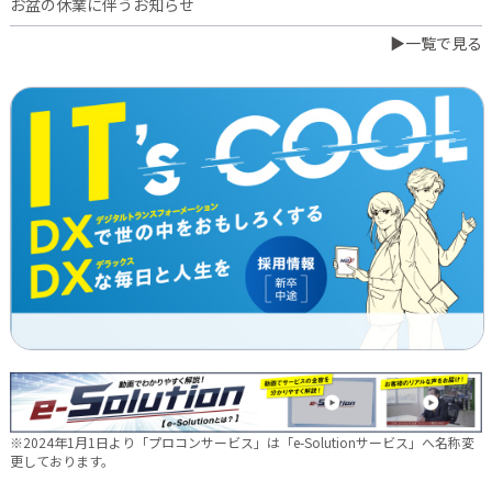
お盆の休業に伴うお知らせ
▶一覧で見る
2026.07.03
橋本誠が博多ロータリークラブ会長に就任
2026.06.23
日本電通グループ、食品事業へ新たな挑戦 ～株式会社中野和一
郎商店をグループ会社化し食品製造事業を開始～
2026.06.16
新卒10期生 辞令交付式を行いました
2026.05.28
現場に新たな活気を！NDTEC株式会社に4名の仲間が加わりました
🔧
2026.05.13
新卒第10期生 OJT研修の様子をご紹介✨
※2024年1月1日より「プロコンサービス」は「e-Solutionサービス」へ名称変
2026.04.28
更しております。
徳島オフィス移転しました～！🚚