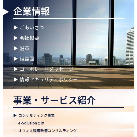
企業情報
2026.04.28
ゴールデンウイークに伴う休業期間のお知らせ
▶
ごあいさつ
2026.04.25
▶
会社概要
徳島オフィス 事務所移転のお知らせ
▶
沿革
2026.04.02
▶
組織図
🌸2026年度 入社式🌸
▶
コーポレートメッセージ
2026.03.09
健康経営優良法人2026に認定 ― 日本電通グループの健康経営への
▶
情報セキュリティポリシー
取り組み
事業・サービス紹介
2026.02.09
「すべての日本企業を世界へ」─ 日本電通株式会社、登録支援機
関として正式認可
▶
コンサルティング事業
2026.01.26
・
e-Solutionとは
知覧幹部研修に行って参りました
・
オフィス環境改善コンサルティング