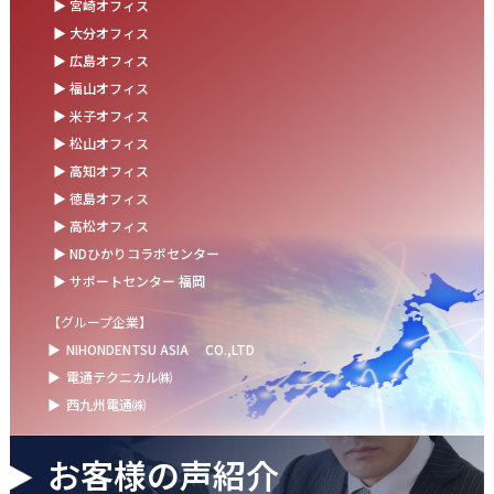
▶ 宮崎オフィス
お盆の休業に伴うお知らせ
▶ 大分オフィス
▶ 広島オフィス
2025.07.11
▶ 福山オフィス
事務部会＆懇親会を開催しました！
▶ 米子オフィス
2025.06.27
▶ 松山オフィス
＼新卒第9期生 辞令交付式を開催しました／
▶ 高知オフィス
▶ 徳島オフィス
2025.06.13
▶ 高松オフィス
ウォーターサーバー設置完了！～健康経営の取組み～
▶ NDひかりコラボセンター
▶ サポートセンター 福岡
【グループ企業】
▶
NIHONDENTSU ASIA
CO.,LTD
▶
電通テクニカル㈱
▶
西九州電通㈱
お客様の声紹介