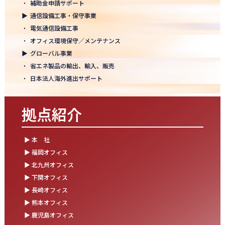
・
補助金申請サポート
結束を深めた2日間！創立50年目の方針発表会を開催！
▶
通信設備工事・保守事業
2025.10.07
・
電気通信設備工事
【日本電通グループ内定式開催】2026年度卒 新卒10期生が本社に
・
オフィス環境保守／メンテナンス
集まりました！
▶
グローバル事業
・
省エネ製品の輸出、輸入、販売
2025.09.11
・
日本法人海外進出サポート
松山オフィスお引っ越し！快適空間にアップグレード✨
2025.09.03
拠点紹介
湯布院保養所をリノベーションし、9月オープン！～社員とご家族
の「心と体のリフレッシュ拠点」に～
▶ 本 社
2025.08.25
▶ 福岡オフィス
松山オフィス 事務所移転のお知らせ
▶ 北九州オフィス
▶ 下関オフィス
2025.08.05
▶ 長崎オフィス
業務効率が劇的に進化！商品ビリンググループにRPAを導入しまし
た
▶ 熊本オフィス
▶ 鹿児島オフィス
2025.07.30