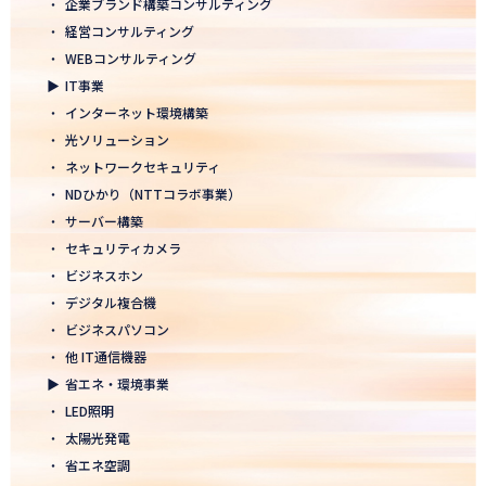
・
企業ブランド構築コンサルティング
2026.01.05
・
経営コンサルティング
2026年 新年のご挨拶
・
WEBコンサルティング
▶
IT事業
2025.12.26
・
インターネット環境構築
一年の感謝を込めて、大掃除を行いました！ ～年末のご挨拶～
・
光ソリューション
2025.12.12
・
ネットワークセキュリティ
年末年始休業のお知らせ
・
NDひかり（NTTコラボ事業）
・
サーバー構築
2025.12.08
・
セキュリティカメラ
2025年度上期「NTT-WEST 1000×CLUB」認定式にて表彰
・
ビジネスホン
・
デジタル複合機
2025.11.06
・
ビジネスパソコン
「心を高め、経営を伸ばす」NDグループが「稲盛フィロソフィー
世界大会」に参画
・
他 IT通信機器
▶
省エネ・環境事業
2025.10.22
・
LED照明
モノづくりフェア2025にて講演登壇！LED照明の未来を語る
・
太陽光発電
・
省エネ空調
2025.10.17