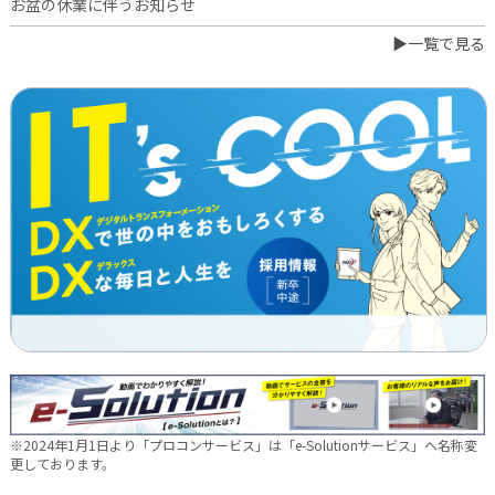
お盆の休業に伴うお知らせ
▶一覧で見る
2026.07.03
橋本誠が博多ロータリークラブ会長に就任
2026.06.23
日本電通グループ、食品事業へ新たな挑戦 ～株式会社中野和一
郎商店をグループ会社化し食品製造事業を開始～
2026.06.16
新卒10期生 辞令交付式を行いました
2026.05.28
現場に新たな活気を！NDTEC株式会社に4名の仲間が加わりました
🔧
2026.05.13
新卒第10期生 OJT研修の様子をご紹介✨
※2024年1月1日より「プロコンサービス」は「e-Solutionサービス」へ名称変
2026.04.28
更しております。
徳島オフィス移転しました～！🚚