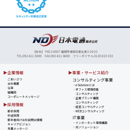
【本社】〒812-0007 福岡市博多区東比恵3-26-10
TEL.092-411-5000 FAX.092-411-6000 フリーダイヤル.0120-023-310
▶企業情報
▶事業・サービス紹介
ごあいさつ
コンサルティング事業
会社概要
・
e-Solutionとは
沿革
・
オフィス環境改善
組織図
コンサルティング
コーポレートメッセージ
・
企業ブランド構築
コンサルティング
▶採用情報
・
経営コンサルティング
新卒採用
・
WEBコンサルティング
中途採用
IT事業
新卒者向け会社説明会情報
・
インターネット環境構築
キャリアビジョン
・
光ソリューション
先輩メッセージ