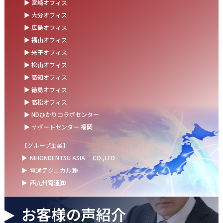
▶ 宮崎オフィス
お盆の休業に伴うお知らせ
▶ 大分オフィス
▶ 広島オフィス
2025.07.11
▶ 福山オフィス
事務部会＆懇親会を開催しました！
▶ 米子オフィス
2025.06.27
▶ 松山オフィス
＼新卒第9期生 辞令交付式を開催しました／
▶ 高知オフィス
▶ 徳島オフィス
2025.06.13
▶ 高松オフィス
ウォーターサーバー設置完了！～健康経営の取組み～
▶ NDひかりコラボセンター
▶ サポートセンター 福岡
【グループ企業】
▶
NIHONDENTSU ASIA
CO.,LTD
▶
電通テクニカル㈱
▶
西九州電通㈱
お客様の声紹介