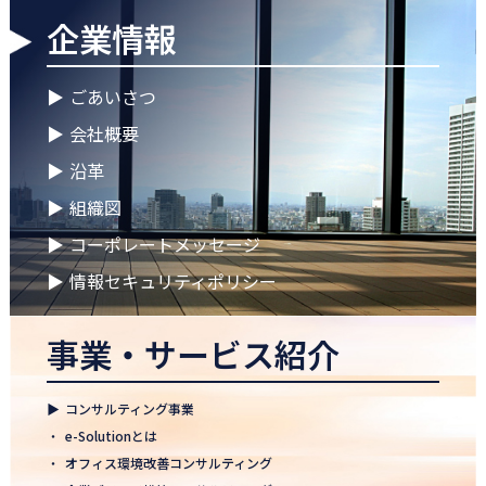
企業情報
2026.04.28
ゴールデンウイークに伴う休業期間のお知らせ
▶
ごあいさつ
2026.04.25
▶
会社概要
徳島オフィス 事務所移転のお知らせ
▶
沿革
2026.04.02
▶
組織図
🌸2026年度 入社式🌸
▶
コーポレートメッセージ
2026.03.09
健康経営優良法人2026に認定 ― 日本電通グループの健康経営への
▶
情報セキュリティポリシー
取り組み
事業・サービス紹介
2026.02.09
「すべての日本企業を世界へ」─ 日本電通株式会社、登録支援機
関として正式認可
▶
コンサルティング事業
2026.01.26
・
e-Solutionとは
知覧幹部研修に行って参りました
・
オフィス環境改善コンサルティング