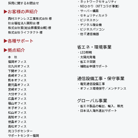
・
ネットワークセキュリティ
採用に関するお問合せ
・
NDひかり（NTTコラボ事業）
▶お客様の声紹介
・
サーバー構築
・
セキュリティカメラ
西村ステンレス工業株式会社 様
・
ビジネスホン
社会福祉法人親和会 様
・
デジタル複合機
株式会社葵(総合葬儀葵会館) 様
・
ビジネスパソコン
株式会社ライフタクト 様
・
他 IT通信機器
▶各種サポート
省エネ・環境事業
▶拠点紹介
・
LED照明
本 社
・
太陽光発電
福岡オフィス
・
省エネ空調
北九州オフィス
・
補助金申請サポート
下関オフィス
長崎オフィス
通信設備工事・保守事業
熊本オフィス
・
電気通信設備工事
鹿児島オフィス
・
オフィス環境保守／メンテナンス
宮崎オフィス
大分オフィス
広島オフィス
グローバル事業
福山オフィス
・
省エネ製品の輸出、輸入、販売
米子オフィス
・
日本法人海外進出サポート
松山オフィス
高知オフィス
徳島オフィス
高松オフィス
光コラボセンター
サポートセンター福岡