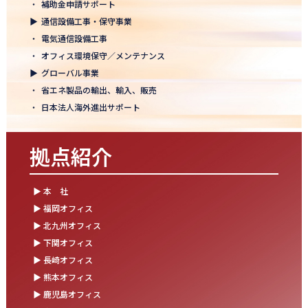
・
補助金申請サポート
結束を深めた2日間！創立50年目の方針発表会を開催！
▶
通信設備工事・保守事業
2025.10.07
・
電気通信設備工事
【日本電通グループ内定式開催】2026年度卒 新卒10期生が本社に
・
オフィス環境保守／メンテナンス
集まりました！
▶
グローバル事業
・
省エネ製品の輸出、輸入、販売
2025.09.11
・
日本法人海外進出サポート
松山オフィスお引っ越し！快適空間にアップグレード✨
2025.09.03
拠点紹介
湯布院保養所をリノベーションし、9月オープン！～社員とご家族
の「心と体のリフレッシュ拠点」に～
▶ 本 社
2025.08.25
▶ 福岡オフィス
松山オフィス 事務所移転のお知らせ
▶ 北九州オフィス
▶ 下関オフィス
2025.08.05
▶ 長崎オフィス
業務効率が劇的に進化！商品ビリンググループにRPAを導入しまし
た
▶ 熊本オフィス
▶ 鹿児島オフィス
2025.07.30